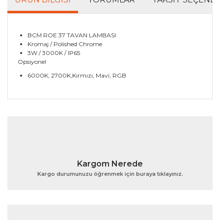
BCM ROE 37 TAVAN LAMBASI
Kromaj / Polished Chrome
3W / 3000K / IP65
Opsiyonel
6000K, 2700K,Kırmızı, Mavi, RGB
Bu ürünün fiyat bilgisi, resim, ürün açıklamalarında ve
diğer konularda yetersiz gördüğünüz noktaları öneri
Bu ürüne ilk yorumu siz yapın!
formunu kullanarak tarafımıza iletebilirsiniz.
Görüş ve önerileriniz için teşekkür ederiz.
Yorum Yaz
Ürün resmi kalitesiz, bozuk veya görüntülenemiyor.
Kargom Nerede
Ürün açıklamasında eksik bilgiler bulunuyor.
Kargo durumunuzu öğrenmek için buraya tıklayınız.
Ürün bilgilerinde hatalar bulunuyor.
Ürün fiyatı diğer sitelerden daha pahalı.
Bu ürüne benzer farklı alternatifler olmalı.