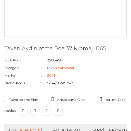
Tavan Aydınlatma Roe 37 Kromaj IP65
Stok Kodu
0508450
Kategori
Tavan Lambaları
Marka
BCM
Üretici Kodu
3284/U3W-37/3
Arkadaşına Öner
Yorum Yazın
Paylaş
ÜRÜN BILGISI
YORUMLAR
TAKSIT SEÇENEK