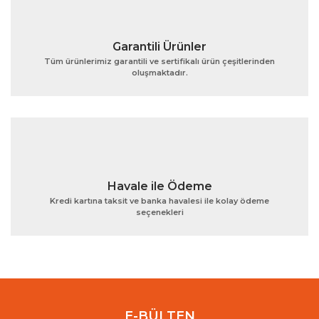
Garantili Ürünler
Tüm ürünlerimiz garantili ve sertifikalı ürün çeşitlerinden
oluşmaktadır.
Gönder
Havale ile Ödeme
Kredi kartına taksit ve banka havalesi ile kolay ödeme
seçenekleri
E-BÜLTEN