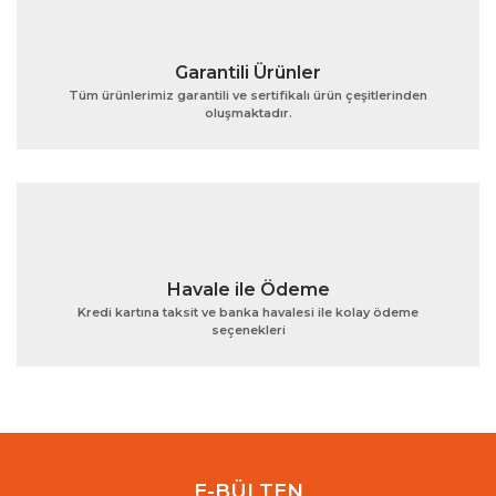
Garantili Ürünler
Tüm ürünlerimiz garantili ve sertifikalı ürün çeşitlerinden
oluşmaktadır.
Gönder
Havale ile Ödeme
Kredi kartına taksit ve banka havalesi ile kolay ödeme
seçenekleri
E-BÜLTEN