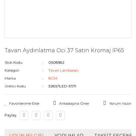
Tavan Aydınlatma Oci 37 Satin Kromaj IP65
Stok Kodu
0508582
Kategori
Tavan Lambaları
Marka
BCM
Üretici Kodu
3283/1LED-37/11
Arkadaşına Öner
Yorum Yazın
Paylaş
ÜRÜN BILGISI
YORUMLAR
TAKSIT SEÇENEK