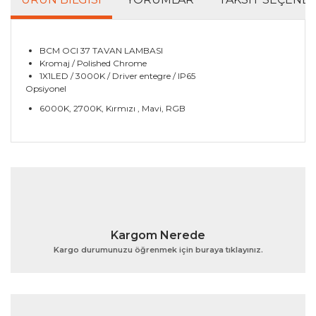
BCM OCI 37 TAVAN LAMBASI
Kromaj / Polished Chrome
1X1LED / 3000K / Driver entegre / IP65
Opsiyonel
6000K, 2700K, Kırmızı , Mavi, RGB
Bu ürünün fiyat bilgisi, resim, ürün açıklamalarında ve
diğer konularda yetersiz gördüğünüz noktaları öneri
Bu ürüne ilk yorumu siz yapın!
formunu kullanarak tarafımıza iletebilirsiniz.
Görüş ve önerileriniz için teşekkür ederiz.
Yorum Yaz
Ürün resmi kalitesiz, bozuk veya görüntülenemiyor.
Kargom Nerede
Ürün açıklamasında eksik bilgiler bulunuyor.
Kargo durumunuzu öğrenmek için buraya tıklayınız.
Ürün bilgilerinde hatalar bulunuyor.
Ürün fiyatı diğer sitelerden daha pahalı.
Bu ürüne benzer farklı alternatifler olmalı.