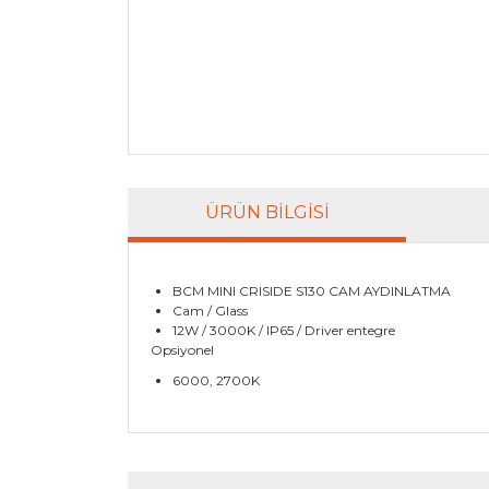
ÜRÜN BILGISI
BCM MINI CRISIDE S130 CAM AYDINLATMA
Cam / Glass
12W / 3000K / IP65 / Driver entegre
Opsiyonel
6000, 2700K
Bu ürünün fiyat bilgisi, resim, ürün açıklamala
Görüş ve önerileriniz için teşekkür ederiz.