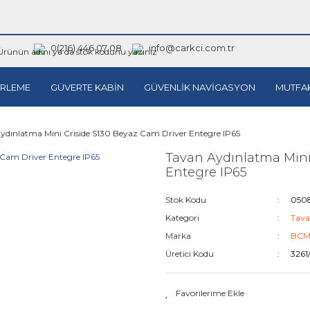
0(216) 446 07 08
info@carkci.com.tr
RLEME
GÜVERTE KABİN
GÜVENLİK NAVİGASYON
MUTFA
ydınlatma Mini Criside S130 Beyaz Cam Driver Entegre IP65
Tavan Aydınlatma Mini
Entegre IP65
Stok Kodu
0508
Kategori
Tava
Marka
BC
Üretici Kodu
3261