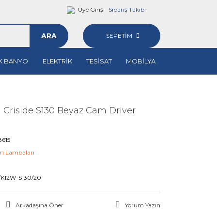
Üye Girişi
Sipariş Takibi
ARA
SEPETİM
K BANYO
ELEKTRİK
TESİSAT
MOBİLYA
 Criside S130 Beyaz Cam Driver
615
n Lambaları
M
/K12W-S130/20
Arkadaşına Öner
Yorum Yazın