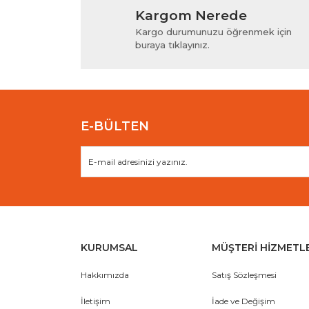
Kargom Nerede
Ürün resmi kalitesiz, bozuk veya görüntülenem
Kargo durumunuzu öğrenmek için
Ürün açıklamasında eksik bilgiler bulunuyor.
buraya tıklayınız.
Ürün bilgilerinde hatalar bulunuyor.
Ürün fiyatı diğer sitelerden daha pahalı.
Bu ürüne benzer farklı alternatifler olmalı.
E-BÜLTEN
KURUMSAL
MÜŞTERİ HİZMETL
Hakkımızda
Satış Sözleşmesi
İletişim
İade ve Değişim