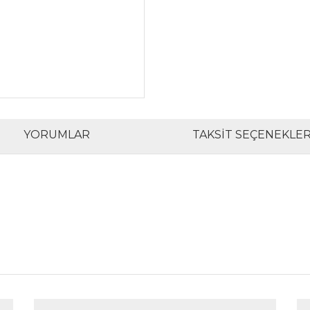
YORUMLAR
TAKSIT SEÇENEKLER
rında ve diğer konularda yetersiz gördüğünüz noktaları öneri formunu kul
Bu ürüne ilk yorumu siz yapın!