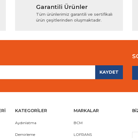
Garantili Ürünler
iyor.
Yorum Yaz
Tüm ürünlerimiz garantili ve sertifikalı
ürün çeşitlerinden oluşmaktadır.
S
KAYDET
Gönder
ERİ
KATEGORİLER
MARKALAR
Bİ
Aydınlatma
BCM
Demirleme
LOFRANS