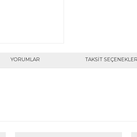
YORUMLAR
TAKSIT SEÇENEKLER
rında ve diğer konularda yetersiz gördüğünüz noktaları öneri formunu kul
Bu ürüne ilk yorumu siz yapın!