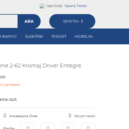
Üye Girişi
Sipariş Takibi
ARA
SEPETİM
K BANYO
ELEKTRİK
TESİSAT
MOBİLYA
ne 2-62 Kromaj Driver Entegre
131
n Lambaları
M
/K3W-62/3
Arkadaşına Öner
Yorum Yazın
Paylaş