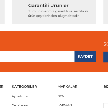
Garantili Ürünler
iyor.
Yorum Yaz
Tüm ürünlerimiz garantili ve sertifikalı
ürün çeşitlerinden oluşmaktadır.
S
KAYDET
Gönder
ERİ
KATEGORİLER
MARKALAR
Bİ
Aydınlatma
BCM
Demirleme
LOFRANS