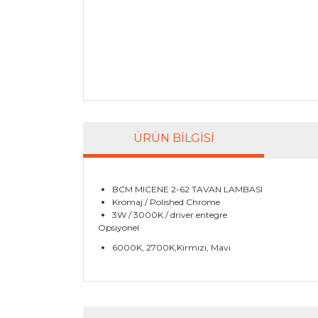
ÜRÜN BILGISI
BCM MICENE 2-62 TAVAN LAMBASI
Kromaj / Polished Chrome
3W / 3000K / driver entegre
Opsiyonel
6000K, 2700K,Kırmızı, Mavi
Bu ürünün fiyat bilgisi, resim, ürün açıklamala
Görüş ve önerileriniz için teşekkür ederiz.