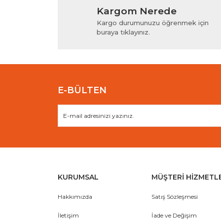
Kargom Nerede
Ürün resmi kalitesiz, bozuk veya görüntülenem
Kargo durumunuzu öğrenmek için
Ürün açıklamasında eksik bilgiler bulunuyor.
buraya tıklayınız.
Ürün bilgilerinde hatalar bulunuyor.
Ürün fiyatı diğer sitelerden daha pahalı.
Bu ürüne benzer farklı alternatifler olmalı.
E-BÜLTEN
KURUMSAL
MÜŞTERİ HİZMETL
Hakkımızda
Satış Sözleşmesi
İletişim
İade ve Değişim