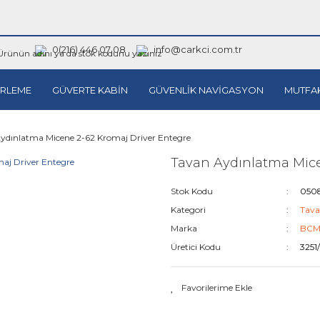
0(216) 446 07 08
info@carkci.com.tr
RLEME
GÜVERTE KABİN
GÜVENLİK NAVİGASYON
MUTFA
ydınlatma Micene 2-62 Kromaj Driver Entegre
Tavan Aydınlatma Mice
Stok Kodu
0508
Kategori
Tava
Marka
BC
Üretici Kodu
3251