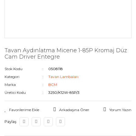
Tavan Aydınlatma Micene 1-85P Kromaj Düz
Cam Driver Entegre
Stok Kodu
0508118
Kategori
Tavan Lambaları
Marka
BCM
Üretici Kodu
3250/K12W-85P/3
Arkadaşına Öner
Yorum Yazın
Paylaş