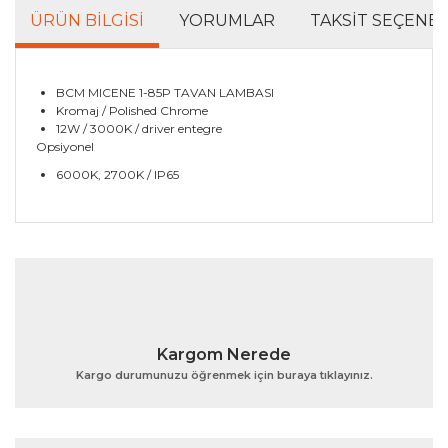
ÜRÜN BILGISI
YORUMLAR
TAKSIT SEÇENEK
BCM MICENE 1-85P TAVAN LAMBASI
Kromaj / Polished Chrome
12W / 3000K / driver entegre
Opsiyonel
6000K, 2700K / IP65
Bu ürünün fiyat bilgisi, resim, ürün açıklamalarında ve
diğer konularda yetersiz gördüğünüz noktaları öneri
Bu ürüne ilk yorumu siz yapın!
formunu kullanarak tarafımıza iletebilirsiniz.
Görüş ve önerileriniz için teşekkür ederiz.
Yorum Yaz
Ürün resmi kalitesiz, bozuk veya görüntülenemiyor.
Kargom Nerede
Ürün açıklamasında eksik bilgiler bulunuyor.
Kargo durumunuzu öğrenmek için buraya tıklayınız.
Ürün bilgilerinde hatalar bulunuyor.
Ürün fiyatı diğer sitelerden daha pahalı.
Bu ürüne benzer farklı alternatifler olmalı.