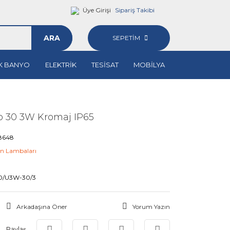
Üye Girişi
Sipariş Takibi
ARA
SEPETİM
K BANYO
ELEKTRİK
TESİSAT
MOBİLYA
o 30 3W Kromaj IP65
8648
n Lambaları
M
0/U3W-30/3
Arkadaşına Öner
Yorum Yazın
Paylaş