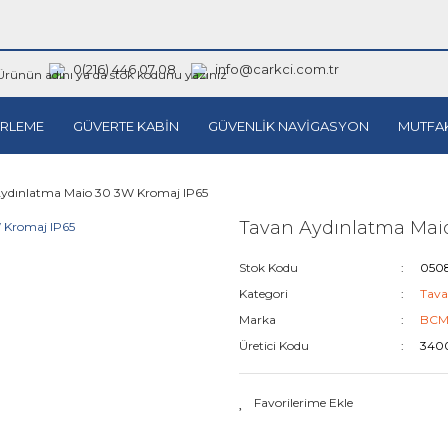
0(216) 446 07 08
info@carkci.com.tr
RLEME
GÜVERTE KABİN
GÜVENLİK NAVİGASYON
MUTFA
ydınlatma Maio 30 3W Kromaj IP65
Tavan Aydınlatma Mai
Stok Kodu
050
Kategori
Tava
Marka
BC
Üretici Kodu
340