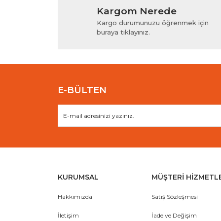
Kargom Nerede
Ürün resmi kalitesiz, bozuk veya görüntülenem
Kargo durumunuzu öğrenmek için
Ürün açıklamasında eksik bilgiler bulunuyor.
buraya tıklayınız.
Ürün bilgilerinde hatalar bulunuyor.
Ürün fiyatı diğer sitelerden daha pahalı.
Bu ürüne benzer farklı alternatifler olmalı.
E-BÜLTEN
KURUMSAL
MÜŞTERİ HİZMETL
Hakkımızda
Satış Sözleşmesi
İletişim
İade ve Değişim