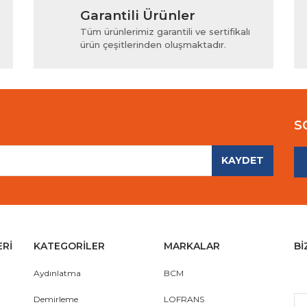
Garantili Ürünler
iyor.
Yorum Yaz
Tüm ürünlerimiz garantili ve sertifikalı
ürün çeşitlerinden oluşmaktadır.
S
KAYDET
Gönder
ERİ
KATEGORİLER
MARKALAR
Bİ
Aydınlatma
BCM
Demirleme
LOFRANS