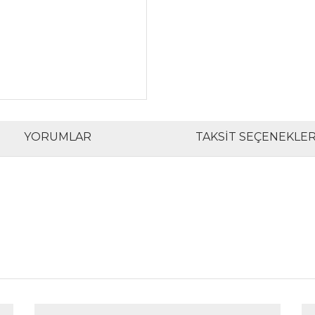
YORUMLAR
TAKSIT SEÇENEKLER
rında ve diğer konularda yetersiz gördüğünüz noktaları öneri formunu kul
Bu ürüne ilk yorumu siz yapın!