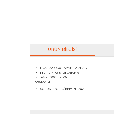
ÜRÜN BILGISI
BCM MAIO30 TAVAN LAMBASI
Kromaj / Polished Chrome
3W / 3000K / IP65
Opsiyonel
6000K, 2700K / Kırmızı, Mavi
Bu ürünün fiyat bilgisi, resim, ürün açıklamala
Görüş ve önerileriniz için teşekkür ederiz.