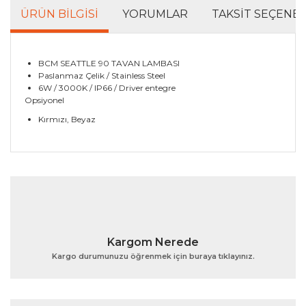
ÜRÜN BILGISI
YORUMLAR
TAKSIT SEÇENEK
BCM SEATTLE 90 TAVAN LAMBASI
Paslanmaz Çelik / Stainless Steel
6W / 3000K / IP66 / Driver entegre
Opsiyonel
Kırmızı, Beyaz
Bu ürünün fiyat bilgisi, resim, ürün açıklamalarında ve
diğer konularda yetersiz gördüğünüz noktaları öneri
Bu ürüne ilk yorumu siz yapın!
formunu kullanarak tarafımıza iletebilirsiniz.
Görüş ve önerileriniz için teşekkür ederiz.
Yorum Yaz
Ürün resmi kalitesiz, bozuk veya görüntülenemiyor.
Kargom Nerede
Ürün açıklamasında eksik bilgiler bulunuyor.
Kargo durumunuzu öğrenmek için buraya tıklayınız.
Ürün bilgilerinde hatalar bulunuyor.
Ürün fiyatı diğer sitelerden daha pahalı.
Bu ürüne benzer farklı alternatifler olmalı.