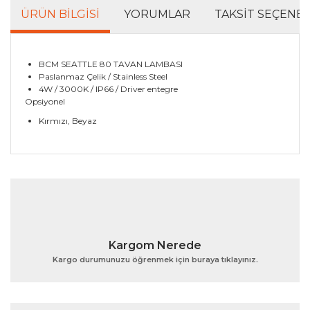
ÜRÜN BILGISI
YORUMLAR
TAKSIT SEÇENEK
BCM SEATTLE 80 TAVAN LAMBASI
Paslanmaz Çelik / Stainless Steel
4W / 3000K / IP66 / Driver entegre
Opsiyonel
Kırmızı, Beyaz
Bu ürünün fiyat bilgisi, resim, ürün açıklamalarında ve
diğer konularda yetersiz gördüğünüz noktaları öneri
Bu ürüne ilk yorumu siz yapın!
formunu kullanarak tarafımıza iletebilirsiniz.
Görüş ve önerileriniz için teşekkür ederiz.
Yorum Yaz
Ürün resmi kalitesiz, bozuk veya görüntülenemiyor.
Kargom Nerede
Ürün açıklamasında eksik bilgiler bulunuyor.
Kargo durumunuzu öğrenmek için buraya tıklayınız.
Ürün bilgilerinde hatalar bulunuyor.
Ürün fiyatı diğer sitelerden daha pahalı.
Bu ürüne benzer farklı alternatifler olmalı.