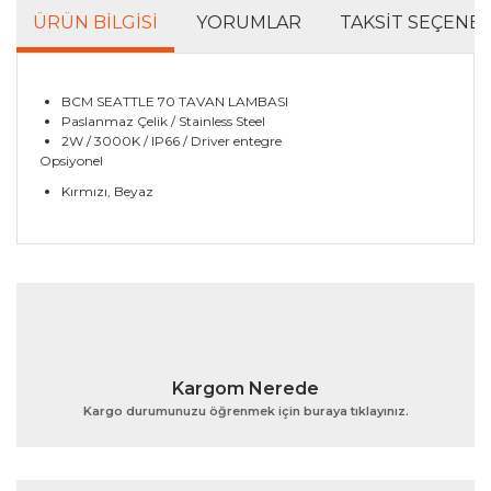
ÜRÜN BILGISI
YORUMLAR
TAKSIT SEÇENEK
BCM SEATTLE 70 TAVAN LAMBASI
Paslanmaz Çelik / Stainless Steel
2W / 3000K / IP66 / Driver entegre
Opsiyonel
Kırmızı, Beyaz
Bu ürünün fiyat bilgisi, resim, ürün açıklamalarında ve
diğer konularda yetersiz gördüğünüz noktaları öneri
Bu ürüne ilk yorumu siz yapın!
formunu kullanarak tarafımıza iletebilirsiniz.
Görüş ve önerileriniz için teşekkür ederiz.
Yorum Yaz
Ürün resmi kalitesiz, bozuk veya görüntülenemiyor.
Kargom Nerede
Ürün açıklamasında eksik bilgiler bulunuyor.
Kargo durumunuzu öğrenmek için buraya tıklayınız.
Ürün bilgilerinde hatalar bulunuyor.
Ürün fiyatı diğer sitelerden daha pahalı.
Bu ürüne benzer farklı alternatifler olmalı.