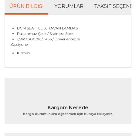
ÜRÜN BILGISI
YORUMLAR
TAKSIT SEÇENEK
BCM SEATTLE 55 TAVAN LAMBASI
Paslanmaz Çelik / Stainless Steel
1,5W / 3000K / IP66 / Driver entegre
Opsiyonel
Kırmızı
Bu ürünün fiyat bilgisi, resim, ürün açıklamalarında ve
diğer konularda yetersiz gördüğünüz noktaları öneri
Bu ürüne ilk yorumu siz yapın!
formunu kullanarak tarafımıza iletebilirsiniz.
Görüş ve önerileriniz için teşekkür ederiz.
Yorum Yaz
Ürün resmi kalitesiz, bozuk veya görüntülenemiyor.
Kargom Nerede
Ürün açıklamasında eksik bilgiler bulunuyor.
Kargo durumunuzu öğrenmek için buraya tıklayınız.
Ürün bilgilerinde hatalar bulunuyor.
Ürün fiyatı diğer sitelerden daha pahalı.
Bu ürüne benzer farklı alternatifler olmalı.