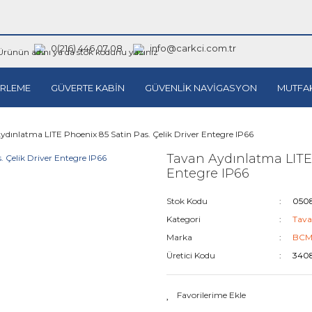
0(216) 446 07 08
info@carkci.com.tr
RLEME
GÜVERTE KABİN
GÜVENLİK NAVİGASYON
MUTFA
ydınlatma LITE Phoenix 85 Satin Pas. Çelik Driver Entegre IP66
Tavan Aydınlatma LITE 
Entegre IP66
Stok Kodu
050
Kategori
Tava
Marka
BC
Üretici Kodu
340