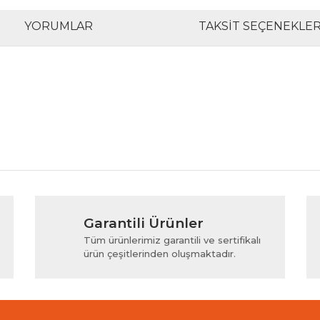
YORUMLAR
TAKSIT SEÇENEKLER
rında ve diğer konularda yetersiz gördüğünüz noktaları öneri formunu kul
Bu ürüne ilk yorumu siz yapın!
Garantili Ürünler
iyor.
Yorum Yaz
Tüm ürünlerimiz garantili ve sertifikalı
ürün çeşitlerinden oluşmaktadır.