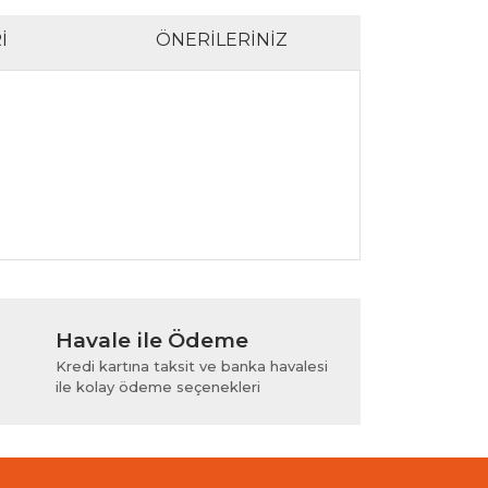
I
ÖNERILERINIZ
lanarak tarafımıza iletebilirsiniz.
Havale ile Ödeme
Kredi kartına taksit ve banka havalesi
ile kolay ödeme seçenekleri