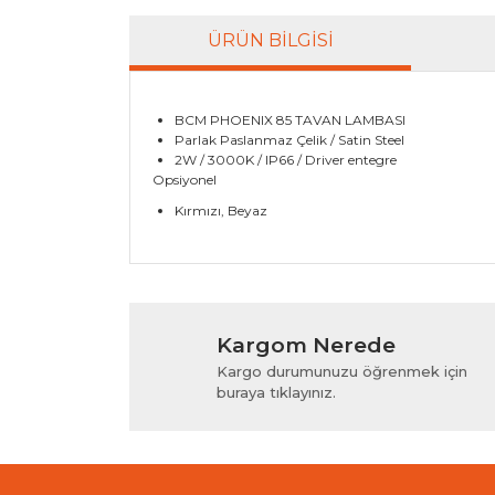
ÜRÜN BILGISI
BCM PHOENIX 85 TAVAN LAMBASI
Parlak Paslanmaz Çelik / Satin Steel
2W / 3000K / IP66 / Driver entegre
Opsiyonel
Kırmızı, Beyaz
Bu ürünün fiyat bilgisi, resim, ürün açıklamala
Görüş ve önerileriniz için teşekkür ederiz.
Kargom Nerede
Ürün resmi kalitesiz, bozuk veya görüntülenem
Kargo durumunuzu öğrenmek için
Ürün açıklamasında eksik bilgiler bulunuyor.
buraya tıklayınız.
Ürün bilgilerinde hatalar bulunuyor.
Ürün fiyatı diğer sitelerden daha pahalı.
Bu ürüne benzer farklı alternatifler olmalı.