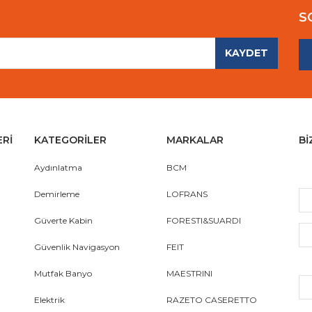
S
KAYDET
Gönder
ERİ
KATEGORİLER
MARKALAR
Bİ
Aydınlatma
BCM
Demirleme
LOFRANS
Güverte Kabin
FORESTI&SUARDI
Güvenlik Navigasyon
FEIT
Mutfak Banyo
MAESTRINI
Elektrik
RAZETO CASERETTO