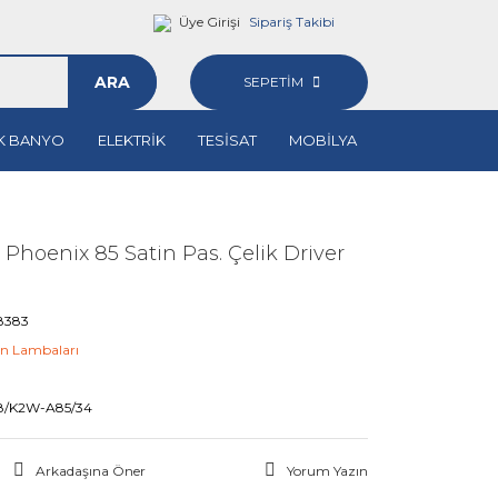
Üye Girişi
Sipariş Takibi
ARA
SEPETİM
K BANYO
ELEKTRİK
TESİSAT
MOBİLYA
Phoenix 85 Satin Pas. Çelik Driver
8383
n Lambaları
M
8/K2W-A85/34
Arkadaşına Öner
Yorum Yazın