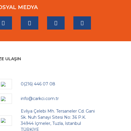
OSYAL MEDYA
ZE ULAŞIN
0(216) 446 07 08
info@carkci.com.tr
Evliya Çelebi Mh. Tersaneler Cd. Gani
Sk. Nuh Sanayi Sitesi No: 36 P.K.
34944 İçmeler, Tuzla, İstanbul
TÜRKİYE