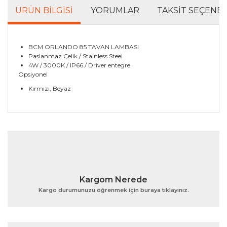
ÜRÜN BILGISI
YORUMLAR
TAKSIT SEÇENEK
BCM ORLANDO 85 TAVAN LAMBASI
Paslanmaz Çelik / Stainless Steel
4W / 3000K / IP66 / Driver entegre
Opsiyonel
Kırmızı, Beyaz
Bu ürünün fiyat bilgisi, resim, ürün açıklamalarında ve
diğer konularda yetersiz gördüğünüz noktaları öneri
Bu ürüne ilk yorumu siz yapın!
formunu kullanarak tarafımıza iletebilirsiniz.
Görüş ve önerileriniz için teşekkür ederiz.
Yorum Yaz
Ürün resmi kalitesiz, bozuk veya görüntülenemiyor.
Kargom Nerede
Ürün açıklamasında eksik bilgiler bulunuyor.
Kargo durumunuzu öğrenmek için buraya tıklayınız.
Ürün bilgilerinde hatalar bulunuyor.
Ürün fiyatı diğer sitelerden daha pahalı.
Bu ürüne benzer farklı alternatifler olmalı.