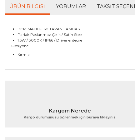
ÜRÜN BILGISI
YORUMLAR
TAKSIT SEÇENEK
BCM MALIBU 60 TAVAN LAMBASI
Parlak Paslanmaz Çelik / Satin Steel
1,5W / 3000K / IP66 / Driver entegre
Opsiyonel
Kırmızı
Bu ürünün fiyat bilgisi, resim, ürün açıklamalarında ve
diğer konularda yetersiz gördüğünüz noktaları öneri
Bu ürüne ilk yorumu siz yapın!
formunu kullanarak tarafımıza iletebilirsiniz.
Görüş ve önerileriniz için teşekkür ederiz.
Yorum Yaz
Ürün resmi kalitesiz, bozuk veya görüntülenemiyor.
Kargom Nerede
Ürün açıklamasında eksik bilgiler bulunuyor.
Kargo durumunuzu öğrenmek için buraya tıklayınız.
Ürün bilgilerinde hatalar bulunuyor.
Ürün fiyatı diğer sitelerden daha pahalı.
Bu ürüne benzer farklı alternatifler olmalı.