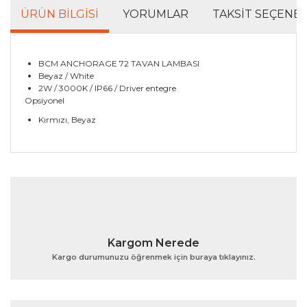
ÜRÜN BILGISI
YORUMLAR
TAKSIT SEÇENEK
BCM ANCHORAGE 72 TAVAN LAMBASI
Beyaz / White
2W / 3000K / IP66 / Driver entegre
Opsiyonel
Kırmızı, Beyaz
Bu ürünün fiyat bilgisi, resim, ürün açıklamalarında ve
diğer konularda yetersiz gördüğünüz noktaları öneri
Bu ürüne ilk yorumu siz yapın!
formunu kullanarak tarafımıza iletebilirsiniz.
Görüş ve önerileriniz için teşekkür ederiz.
Yorum Yaz
Ürün resmi kalitesiz, bozuk veya görüntülenemiyor.
Kargom Nerede
Ürün açıklamasında eksik bilgiler bulunuyor.
Kargo durumunuzu öğrenmek için buraya tıklayınız.
Ürün bilgilerinde hatalar bulunuyor.
Ürün fiyatı diğer sitelerden daha pahalı.
Bu ürüne benzer farklı alternatifler olmalı.