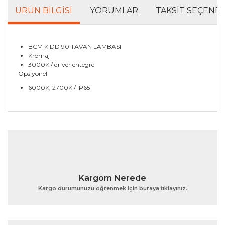
ÜRÜN BILGISI
YORUMLAR
TAKSIT SEÇENEK
BCM KIDD 90 TAVAN LAMBASI
Kromaj
3000K / driver entegre
Opsiyonel
6000K, 2700K / IP65
Bu ürünün fiyat bilgisi, resim, ürün açıklamalarında ve
diğer konularda yetersiz gördüğünüz noktaları öneri
Bu ürüne ilk yorumu siz yapın!
formunu kullanarak tarafımıza iletebilirsiniz.
Görüş ve önerileriniz için teşekkür ederiz.
Yorum Yaz
Ürün resmi kalitesiz, bozuk veya görüntülenemiyor.
Kargom Nerede
Ürün açıklamasında eksik bilgiler bulunuyor.
Kargo durumunuzu öğrenmek için buraya tıklayınız.
Ürün bilgilerinde hatalar bulunuyor.
Ürün fiyatı diğer sitelerden daha pahalı.
Bu ürüne benzer farklı alternatifler olmalı.