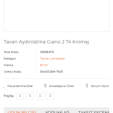
Tavan Aydınlatma Giano 2 74 Kromaj
Stok Kodu
0508470
Kategori
Tavan Lambaları
Marka
BCM
Üretici Kodu
3441/C6W-74/3
Arkadaşına Öner
Yorum Yazın
Paylaş
ÜRÜN BILGISI
YORUMLAR
TAKSIT SEÇENEK