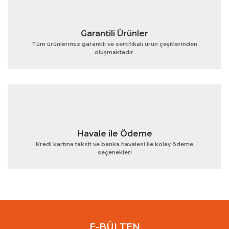
Garantili Ürünler
Tüm ürünlerimiz garantili ve sertifikalı ürün çeşitlerinden
oluşmaktadır.
Gönder
Havale ile Ödeme
Kredi kartına taksit ve banka havalesi ile kolay ödeme
seçenekleri
E-BÜLTEN