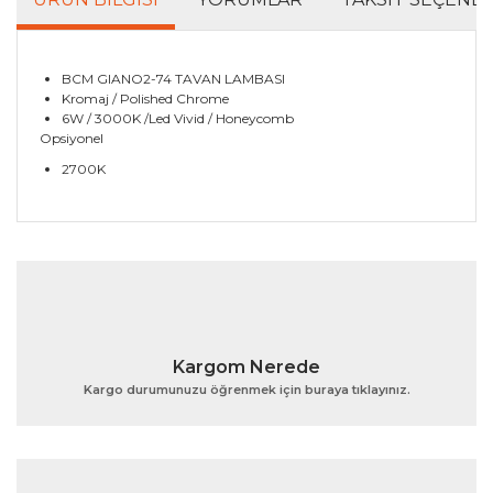
BCM GIANO2-74 TAVAN LAMBASI
Kromaj / Polished Chrome
6W / 3000K /Led Vivid / Honeycomb
Opsiyonel
2700K
Bu ürünün fiyat bilgisi, resim, ürün açıklamalarında ve
diğer konularda yetersiz gördüğünüz noktaları öneri
Bu ürüne ilk yorumu siz yapın!
formunu kullanarak tarafımıza iletebilirsiniz.
Görüş ve önerileriniz için teşekkür ederiz.
Yorum Yaz
Ürün resmi kalitesiz, bozuk veya görüntülenemiyor.
Kargom Nerede
Ürün açıklamasında eksik bilgiler bulunuyor.
Kargo durumunuzu öğrenmek için buraya tıklayınız.
Ürün bilgilerinde hatalar bulunuyor.
Ürün fiyatı diğer sitelerden daha pahalı.
Bu ürüne benzer farklı alternatifler olmalı.