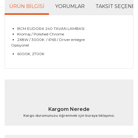
ÜRÜN BILGISI
YORUMLAR
TAKSIT SEÇENEK
BCM EUDORA 240 TAVAN LAMBASI
Kromaj / Polished Chrome
2X8W / 3000K / IP65 / Driver entegre
Opsiyonel
6000K, 2700K
Bu ürünün fiyat bilgisi, resim, ürün açıklamalarında ve
diğer konularda yetersiz gördüğünüz noktaları öneri
Bu ürüne ilk yorumu siz yapın!
formunu kullanarak tarafımıza iletebilirsiniz.
Görüş ve önerileriniz için teşekkür ederiz.
Yorum Yaz
Ürün resmi kalitesiz, bozuk veya görüntülenemiyor.
Kargom Nerede
Ürün açıklamasında eksik bilgiler bulunuyor.
Kargo durumunuzu öğrenmek için buraya tıklayınız.
Ürün bilgilerinde hatalar bulunuyor.
Ürün fiyatı diğer sitelerden daha pahalı.
Bu ürüne benzer farklı alternatifler olmalı.