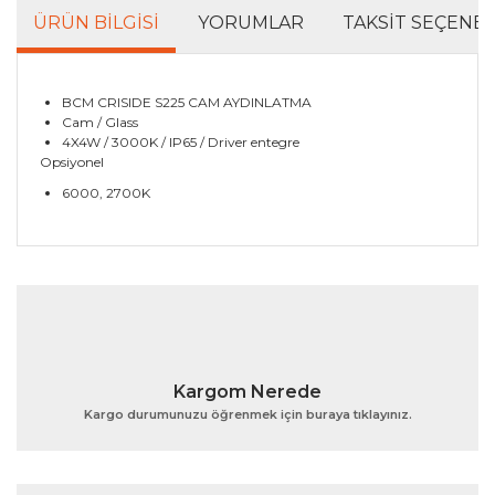
ÜRÜN BILGISI
YORUMLAR
TAKSIT SEÇENEK
BCM CRISIDE S225 CAM AYDINLATMA
Cam / Glass
4X4W / 3000K / IP65 / Driver entegre
Opsiyonel
6000, 2700K
Bu ürünün fiyat bilgisi, resim, ürün açıklamalarında ve
diğer konularda yetersiz gördüğünüz noktaları öneri
Bu ürüne ilk yorumu siz yapın!
formunu kullanarak tarafımıza iletebilirsiniz.
Görüş ve önerileriniz için teşekkür ederiz.
Yorum Yaz
Ürün resmi kalitesiz, bozuk veya görüntülenemiyor.
Kargom Nerede
Ürün açıklamasında eksik bilgiler bulunuyor.
Kargo durumunuzu öğrenmek için buraya tıklayınız.
Ürün bilgilerinde hatalar bulunuyor.
Ürün fiyatı diğer sitelerden daha pahalı.
Bu ürüne benzer farklı alternatifler olmalı.