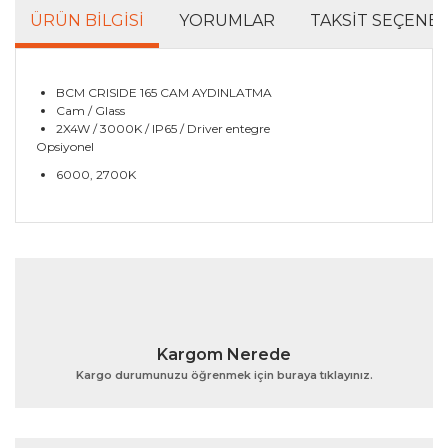
ÜRÜN BILGISI
YORUMLAR
TAKSIT SEÇENEK
BCM CRISIDE 165 CAM AYDINLATMA
Cam / Glass
2X4W / 3000K / IP65 / Driver entegre
Opsiyonel
6000, 2700K
Bu ürünün fiyat bilgisi, resim, ürün açıklamalarında ve
diğer konularda yetersiz gördüğünüz noktaları öneri
Bu ürüne ilk yorumu siz yapın!
formunu kullanarak tarafımıza iletebilirsiniz.
Görüş ve önerileriniz için teşekkür ederiz.
Yorum Yaz
Ürün resmi kalitesiz, bozuk veya görüntülenemiyor.
Kargom Nerede
Ürün açıklamasında eksik bilgiler bulunuyor.
Kargo durumunuzu öğrenmek için buraya tıklayınız.
Ürün bilgilerinde hatalar bulunuyor.
Ürün fiyatı diğer sitelerden daha pahalı.
Bu ürüne benzer farklı alternatifler olmalı.