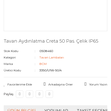
Tavan Aydınlatma Creta 50 Pas. Çelik IP65
Stok Kodu
0508460
Kategori
Tavan Lambaları
Marka
BCM
Üretici Kodu
3350/U1W-50/4
Arkadaşına Öner
Yorum Yazın
Paylaş
ÜRÜN BILGISI
YORUMLAR
TAKSIT SEÇENEK