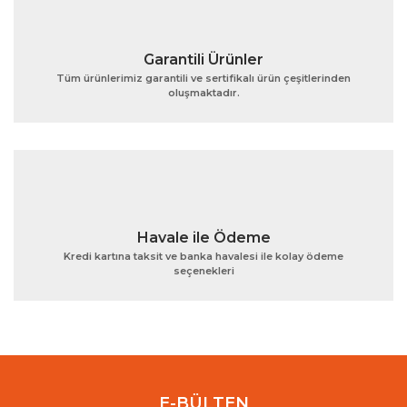
Garantili Ürünler
Tüm ürünlerimiz garantili ve sertifikalı ürün çeşitlerinden
oluşmaktadır.
Gönder
Havale ile Ödeme
Kredi kartına taksit ve banka havalesi ile kolay ödeme
seçenekleri
E-BÜLTEN