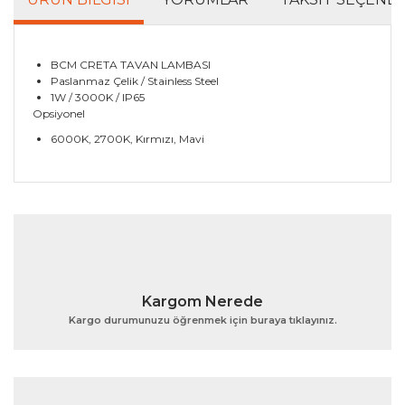
BCM CRETA TAVAN LAMBASI
Paslanmaz Çelik / Stainless Steel
1W / 3000K / IP65
Opsiyonel
6000K, 2700K, Kırmızı, Mavi
Bu ürünün fiyat bilgisi, resim, ürün açıklamalarında ve
diğer konularda yetersiz gördüğünüz noktaları öneri
Bu ürüne ilk yorumu siz yapın!
formunu kullanarak tarafımıza iletebilirsiniz.
Görüş ve önerileriniz için teşekkür ederiz.
Yorum Yaz
Ürün resmi kalitesiz, bozuk veya görüntülenemiyor.
Kargom Nerede
Ürün açıklamasında eksik bilgiler bulunuyor.
Kargo durumunuzu öğrenmek için buraya tıklayınız.
Ürün bilgilerinde hatalar bulunuyor.
Ürün fiyatı diğer sitelerden daha pahalı.
Bu ürüne benzer farklı alternatifler olmalı.