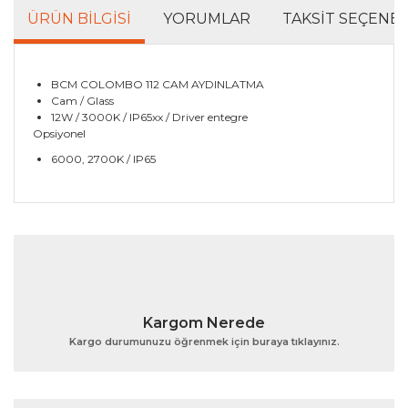
ÜRÜN BILGISI
YORUMLAR
TAKSIT SEÇENEK
BCM COLOMBO 112 CAM AYDINLATMA
Cam / Glass
12W / 3000K / IP65xx / Driver entegre
Opsiyonel
6000, 2700K / IP65
Bu ürünün fiyat bilgisi, resim, ürün açıklamalarında ve
diğer konularda yetersiz gördüğünüz noktaları öneri
Bu ürüne ilk yorumu siz yapın!
formunu kullanarak tarafımıza iletebilirsiniz.
Görüş ve önerileriniz için teşekkür ederiz.
Yorum Yaz
Ürün resmi kalitesiz, bozuk veya görüntülenemiyor.
Kargom Nerede
Ürün açıklamasında eksik bilgiler bulunuyor.
Kargo durumunuzu öğrenmek için buraya tıklayınız.
Ürün bilgilerinde hatalar bulunuyor.
Ürün fiyatı diğer sitelerden daha pahalı.
Bu ürüne benzer farklı alternatifler olmalı.