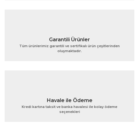
Ürün fiyatı diğer sitelerden daha pahalı.
Bu ürüne benzer farklı alternatifler olmalı.
Garantili Ürünler
Tüm ürünlerimiz garantili ve sertifikalı ürün çeşitlerinden
oluşmaktadır.
Gönder
Havale ile Ödeme
Kredi kartına taksit ve banka havalesi ile kolay ödeme
seçenekleri