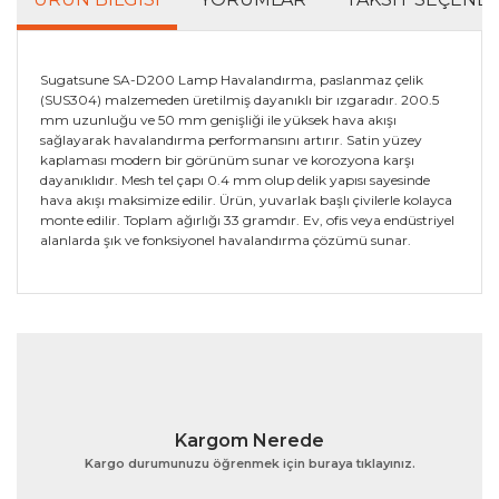
Sugatsune SA-D200 Lamp Havalandırma, paslanmaz çelik
(SUS304) malzemeden üretilmiş dayanıklı bir ızgaradır. 200.5
mm uzunluğu ve 50 mm genişliği ile yüksek hava akışı
sağlayarak havalandırma performansını artırır. Satin yüzey
kaplaması modern bir görünüm sunar ve korozyona karşı
dayanıklıdır. Mesh tel çapı 0.4 mm olup delik yapısı sayesinde
hava akışı maksimize edilir. Ürün, yuvarlak başlı çivilerle kolayca
monte edilir. Toplam ağırlığı 33 gramdır. Ev, ofis veya endüstriyel
alanlarda şık ve fonksiyonel havalandırma çözümü sunar.
Bu ürünün fiyat bilgisi, resim, ürün açıklamalarında ve
diğer konularda yetersiz gördüğünüz noktaları öneri
Bu ürüne ilk yorumu siz yapın!
formunu kullanarak tarafımıza iletebilirsiniz.
Görüş ve önerileriniz için teşekkür ederiz.
Yorum Yaz
Ürün resmi kalitesiz, bozuk veya görüntülenemiyor.
Kargom Nerede
Ürün açıklamasında eksik bilgiler bulunuyor.
Kargo durumunuzu öğrenmek için buraya tıklayınız.
Ürün bilgilerinde hatalar bulunuyor.