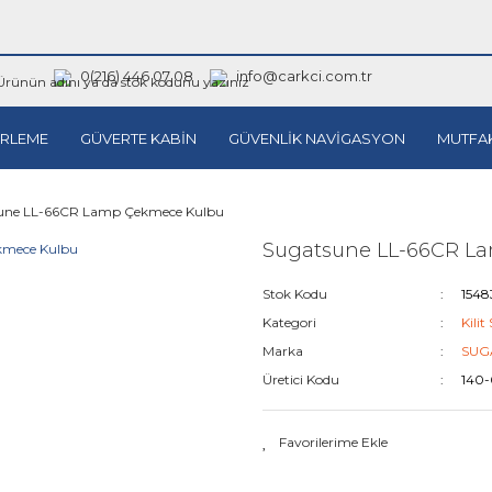
0(216) 446 07 08
info@carkci.com.tr
RLEME
GÜVERTE KABİN
GÜVENLİK NAVİGASYON
MUTFA
une LL-66CR Lamp Çekmece Kulbu
Sugatsune LL-66CR L
Stok Kodu
154
Kategori
Kilit
Marka
SUG
Üretici Kodu
140-