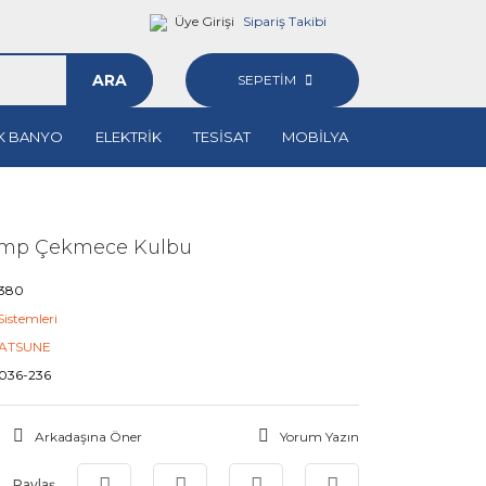
Üye Girişi
Sipariş Takibi
ARA
SEPETİM
K BANYO
ELEKTRİK
TESİSAT
MOBİLYA
amp Çekmece Kulbu
8380
 Sistemleri
ATSUNE
036-236
Arkadaşına Öner
Yorum Yazın
Paylaş