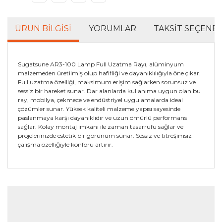
ÜRÜN BILGISI
YORUMLAR
TAKSIT SEÇENEK
Sugatsune AR3-100 Lamp Full Uzatma Rayı, alüminyum
malzemeden üretilmiş olup hafifliği ve dayanıklılığıyla öne çıkar.
Full uzatma özelliği, maksimum erişim sağlarken sorunsuz ve
sessiz bir hareket sunar. Dar alanlarda kullanıma uygun olan bu
ray, mobilya, çekmece ve endüstriyel uygulamalarda ideal
çözümler sunar. Yüksek kaliteli malzeme yapısı sayesinde
paslanmaya karşı dayanıklıdır ve uzun ömürlü performans
sağlar. Kolay montaj imkanı ile zaman tasarrufu sağlar ve
projelerinizde estetik bir görünüm sunar. Sessiz ve titreşimsiz
çalışma özelliğiyle konforu artırır.
Bu ürünün fiyat bilgisi, resim, ürün açıklamalarında ve
diğer konularda yetersiz gördüğünüz noktaları öneri
Bu ürüne ilk yorumu siz yapın!
formunu kullanarak tarafımıza iletebilirsiniz.
Görüş ve önerileriniz için teşekkür ederiz.
Yorum Yaz