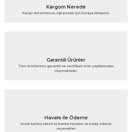
Ürün resmi kalitesiz, bozuk veya görüntülenemiyor.
Kargom Nerede
Ürün açıklamasında eksik bilgiler bulunuyor.
Kargo durumunuzu öğrenmek için buraya tıklayınız.
Ürün bilgilerinde hatalar bulunuyor.
Ürün fiyatı diğer sitelerden daha pahalı.
Bu ürüne benzer farklı alternatifler olmalı.
Garantili Ürünler
Tüm ürünlerimiz garantili ve sertifikalı ürün çeşitlerinden
oluşmaktadır.
Gönder
Havale ile Ödeme
Kredi kartına taksit ve banka havalesi ile kolay ödeme
seçenekleri