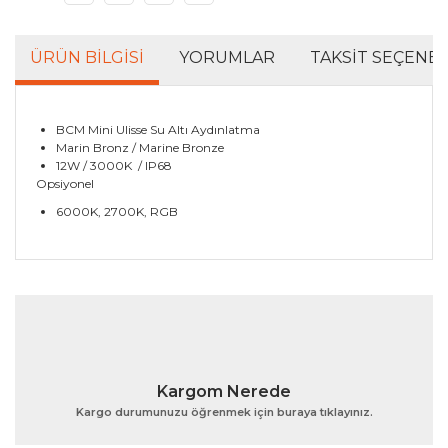
ÜRÜN BILGISI
YORUMLAR
TAKSIT SEÇENEK
BCM Mini Ulisse Su Altı Aydınlatma
Marin Bronz / Marine Bronze
12W / 3000K / IP68
Opsiyonel
6000K, 2700K, RGB
Bu ürünün fiyat bilgisi, resim, ürün açıklamalarında ve
diğer konularda yetersiz gördüğünüz noktaları öneri
Bu ürüne ilk yorumu siz yapın!
formunu kullanarak tarafımıza iletebilirsiniz.
Görüş ve önerileriniz için teşekkür ederiz.
Yorum Yaz
Ürün resmi kalitesiz, bozuk veya görüntülenemiyor.
Kargom Nerede
Ürün açıklamasında eksik bilgiler bulunuyor.
Kargo durumunuzu öğrenmek için buraya tıklayınız.
Ürün bilgilerinde hatalar bulunuyor.