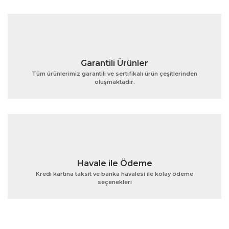
Ürün fiyatı diğer sitelerden daha pahalı.
Bu ürüne benzer farklı alternatifler olmalı.
Garantili Ürünler
Tüm ürünlerimiz garantili ve sertifikalı ürün çeşitlerinden
oluşmaktadır.
Gönder
Havale ile Ödeme
Kredi kartına taksit ve banka havalesi ile kolay ödeme
seçenekleri