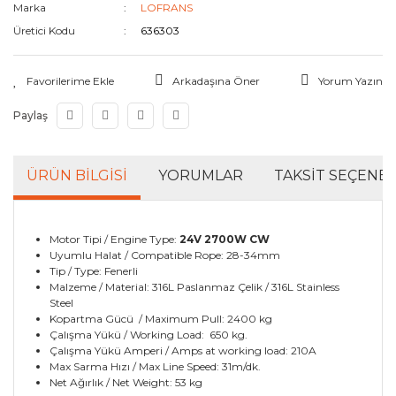
Marka
LOFRANS
Tesisat Yardımcıları
Üretici Kodu
636303
Arkadaşına Öner
Yorum Yazın
Paylaş
ÜRÜN BILGISI
YORUMLAR
TAKSIT SEÇENEK
Motor Tipi / Engine Type:
24V 2700W CW
Uyumlu Halat / Compatible Rope: 28-34mm
Tip / Type: Fenerli
Malzeme / Material: 316L Paslanmaz Çelik / 316L Stainless
Steel
Kopartma Gücü / Maximum Pull: 2400 kg
Çalışma Yükü / Working Load: 650 kg.
Çalışma Yükü Amperi / Amps at working load: 210A
Max Sarma Hızı / Max Line Speed: 31m/dk.
Net Ağırlık / Net Weight: 53 kg