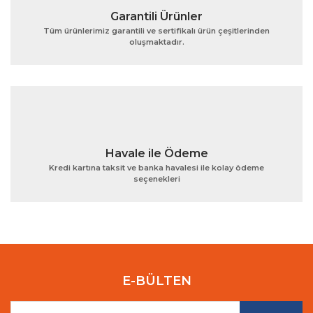
Garantili Ürünler
Tüm ürünlerimiz garantili ve sertifikalı ürün çeşitlerinden
oluşmaktadır.
Gönder
Havale ile Ödeme
Kredi kartına taksit ve banka havalesi ile kolay ödeme
seçenekleri
E-BÜLTEN