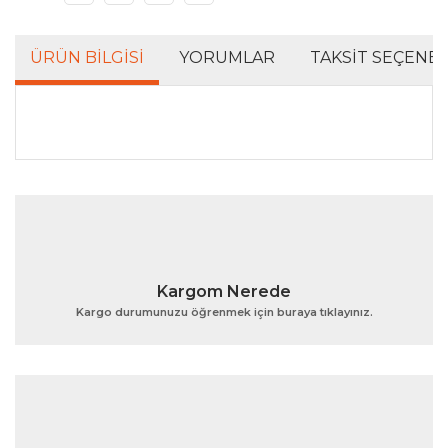
ÜRÜN BILGISI
YORUMLAR
TAKSIT SEÇENEK
Bu ürünün fiyat bilgisi, resim, ürün açıklamalarında ve
diğer konularda yetersiz gördüğünüz noktaları öneri
Bu ürüne ilk yorumu siz yapın!
formunu kullanarak tarafımıza iletebilirsiniz.
Görüş ve önerileriniz için teşekkür ederiz.
Yorum Yaz
Ürün resmi kalitesiz, bozuk veya görüntülenemiyor.
Kargom Nerede
Ürün açıklamasında eksik bilgiler bulunuyor.
Kargo durumunuzu öğrenmek için buraya tıklayınız.
Ürün bilgilerinde hatalar bulunuyor.
Ürün fiyatı diğer sitelerden daha pahalı.
Bu ürüne benzer farklı alternatifler olmalı.