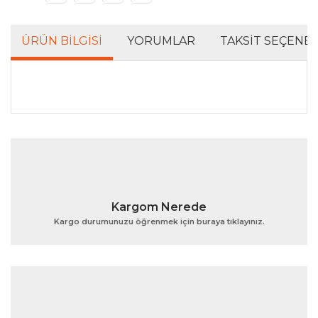
ÜRÜN BILGISI
YORUMLAR
TAKSIT SEÇENEK
Bu ürünün fiyat bilgisi, resim, ürün açıklamalarında ve
diğer konularda yetersiz gördüğünüz noktaları öneri
Bu ürüne ilk yorumu siz yapın!
formunu kullanarak tarafımıza iletebilirsiniz.
Görüş ve önerileriniz için teşekkür ederiz.
Yorum Yaz
Ürün resmi kalitesiz, bozuk veya görüntülenemiyor.
Kargom Nerede
Ürün açıklamasında eksik bilgiler bulunuyor.
Kargo durumunuzu öğrenmek için buraya tıklayınız.
Ürün bilgilerinde hatalar bulunuyor.
Ürün fiyatı diğer sitelerden daha pahalı.
Bu ürüne benzer farklı alternatifler olmalı.