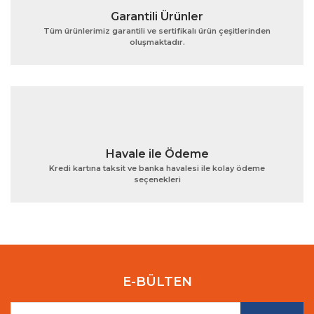
Garantili Ürünler
Tüm ürünlerimiz garantili ve sertifikalı ürün çeşitlerinden
oluşmaktadır.
Gönder
Havale ile Ödeme
Kredi kartına taksit ve banka havalesi ile kolay ödeme
seçenekleri
E-BÜLTEN