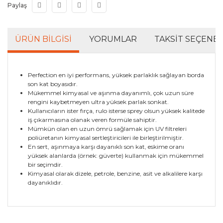
Paylaş
ÜRÜN BILGISI
YORUMLAR
TAKSIT SEÇENEK
Perfection en iyi performans, yüksek parlaklık sağlayan borda
son kat boyasıdır.
Mükemmel kimyasal ve aşınma dayanımlı, çok uzun süre
rengini kaybetmeyen ultra yüksek parlak sonkat.
Kullanıcıların ister fırça, rulo isterse sprey olsun yüksek kalitede
iş çıkarmasına olanak veren formüle sahiptir.
Mümkün olan en uzun ömrü sağlamak için UV filtreleri
poliüretanın kimyasal sertleştiricileri ile birleştirilmiştir.
En sert, aşınmaya karşı dayanıklı son kat, eskime oranı
yüksek alanlarda (örnek: güverte) kullanmak için mükemmel
bir seçimdir.
Kimyasal olarak dizele, petrole, benzine, asit ve alkalilere karşı
dayanıklıdır.
Bu ürünün fiyat bilgisi, resim, ürün açıklamalarında ve
diğer konularda yetersiz gördüğünüz noktaları öneri
Bu ürüne ilk yorumu siz yapın!