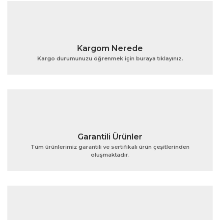
formunu kullanarak tarafımıza iletebilirsiniz.
Görüş ve önerileriniz için teşekkür ederiz.
Yorum Yaz
Ürün resmi kalitesiz, bozuk veya görüntülenemiyor.
Kargom Nerede
Ürün açıklamasında eksik bilgiler bulunuyor.
Kargo durumunuzu öğrenmek için buraya tıklayınız.
Ürün bilgilerinde hatalar bulunuyor.
Ürün fiyatı diğer sitelerden daha pahalı.
Bu ürüne benzer farklı alternatifler olmalı.
Garantili Ürünler
Tüm ürünlerimiz garantili ve sertifikalı ürün çeşitlerinden
oluşmaktadır.
Gönder