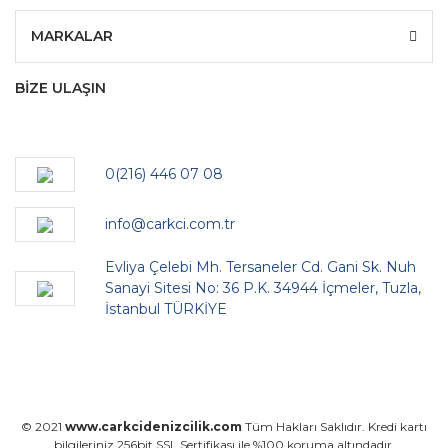
MARKALAR
BİZE ULAŞIN
0(216) 446 07 08
info@carkci.com.tr
Evliya Çelebi Mh. Tersaneler Cd. Gani Sk. Nuh
Sanayi Sitesi No: 36 P.K. 34944 İçmeler, Tuzla,
İstanbul TÜRKİYE
© 2021
www.carkcidenizcilik.com
Tüm Hakları Saklıdır. Kredi kartı
bilgileriniz 256bit SSL Sertifikası ile %100 koruma altındadır.