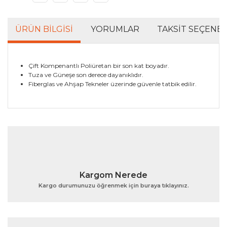
ÜRÜN BILGISI
YORUMLAR
TAKSIT SEÇENEK
Çift Kompenantlı Poliüretan bir son kat boyadır.
Tuza ve Güneşe son derece dayanıklıdır.
Fiberglas ve Ahşap Tekneler üzerinde güvenle tatbik edilir.
Bu ürünün fiyat bilgisi, resim, ürün açıklamalarında ve
diğer konularda yetersiz gördüğünüz noktaları öneri
Bu ürüne ilk yorumu siz yapın!
formunu kullanarak tarafımıza iletebilirsiniz.
Görüş ve önerileriniz için teşekkür ederiz.
Yorum Yaz
Ürün resmi kalitesiz, bozuk veya görüntülenemiyor.
Kargom Nerede
Ürün açıklamasında eksik bilgiler bulunuyor.
Kargo durumunuzu öğrenmek için buraya tıklayınız.
Ürün bilgilerinde hatalar bulunuyor.
Ürün fiyatı diğer sitelerden daha pahalı.
Bu ürüne benzer farklı alternatifler olmalı.