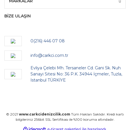
MARKALAR
BİZE ULAŞIN
0(216) 446 07 08
info@carkci.com.tr
Evliya Çelebi Mh. Tersaneler Cd. Gani Sk. Nuh
Sanayi Sitesi No: 36 P.K. 34944 İçmeler, Tuzla,
İstanbul TÜRKİYE
© 2021
www.carkcidenizcilik.com
Tüm Hakları Saklıdır. Kredi kartı
bilgileriniz 256bit SSL Sertifikası ile %100 koruma altındadır.
ile
ideasoft
e-