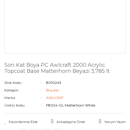
Son Kat Boya PC Awlcraft 2000 Acrylic
Topcoat Base Matterhorn Beyazı 3,785 lt
Stok Kodu
8010243
Kategori
Boyalar
Marka
AWLGRIP
Üretici Kodu
F8024-GL Matterhorn White
Arkadaşına Öner
Yorum Yazın