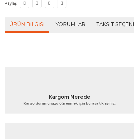
Paylaş
ÜRÜN BILGISI
YORUMLAR
TAKSIT SEÇENEK
Bu ürünün fiyat bilgisi, resim, ürün açıklamalarında ve
diğer konularda yetersiz gördüğünüz noktaları öneri
Bu ürüne ilk yorumu siz yapın!
formunu kullanarak tarafımıza iletebilirsiniz.
Görüş ve önerileriniz için teşekkür ederiz.
Yorum Yaz
Ürün resmi kalitesiz, bozuk veya görüntülenemiyor.
Kargom Nerede
Ürün açıklamasında eksik bilgiler bulunuyor.
Kargo durumunuzu öğrenmek için buraya tıklayınız.
Ürün bilgilerinde hatalar bulunuyor.
Ürün fiyatı diğer sitelerden daha pahalı.
Bu ürüne benzer farklı alternatifler olmalı.