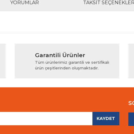
YORUMLAR
TAKSIT SEÇENEKLER
rında ve diğer konularda yetersiz gördüğünüz noktaları öneri formunu kul
Bu ürüne ilk yorumu siz yapın!
Garantili Ürünler
iyor.
Yorum Yaz
Tüm ürünlerimiz garantili ve sertifikalı
ürün çeşitlerinden oluşmaktadır.
S
KAYDET
Gönder