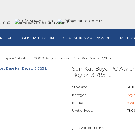
0(216) 446 07 08
info@carkci.com.tr
RLEME
GÜVERTE KABİN
GÜVENLİK NAVİGASYON
MUTFA
 Boya PC Awlcraft 2000 Acrylic Topcoat Base Kar Beyazı 3,785 lt
Son Kat Boya PC Awlcra
Beyazı 3,785 lt
Stok Kodu
801
Kategori
Boya
Marka
AWL
Üretici Kodu
F80