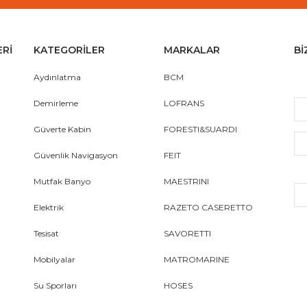
ERİ
KATEGORİLER
MARKALAR
Bİ
Aydınlatma
BCM
Demirleme
LOFRANS
Güverte Kabin
FORESTI&SUARDI
Güvenlik Navigasyon
FEIT
Mutfak Banyo
MAESTRINI
Elektrik
RAZETO CASERETTO
Tesisat
SAVORETTI
Mobilyalar
MATROMARINE
Su Sporları
HOSES