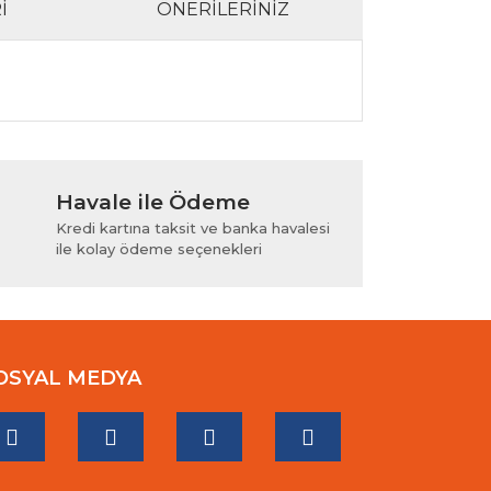
I
ÖNERILERINIZ
lanarak tarafımıza iletebilirsiniz.
Havale ile Ödeme
Kredi kartına taksit ve banka havalesi
ile kolay ödeme seçenekleri
OSYAL MEDYA