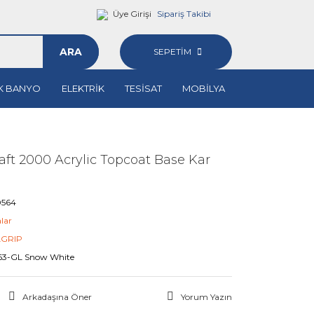
Üye Girişi
Sipariş Takibi
ARA
SEPETİM
K BANYO
ELEKTRİK
TESİSAT
MOBİLYA
ft 2000 Acrylic Topcoat Base Kar
0564
lar
GRIP
63-GL Snow White
Arkadaşına Öner
Yorum Yazın