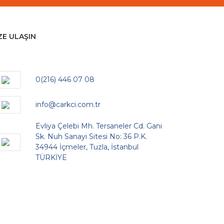
ZE ULAŞIN
0(216) 446 07 08
info@carkci.com.tr
Evliya Çelebi Mh. Tersaneler Cd. Gani
Sk. Nuh Sanayi Sitesi No: 36 P.K.
34944 İçmeler, Tuzla, İstanbul
TÜRKİYE