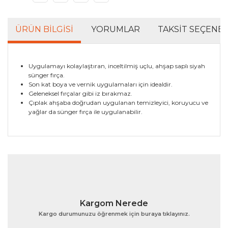
ÜRÜN BILGISI
YORUMLAR
TAKSIT SEÇENEK
Uygulamayı kolaylaştıran, inceltilmiş uçlu, ahşap saplı siyah
sünger fırça.
Son kat boya ve vernik uygulamaları için idealdir.
Geleneksel fırçalar gibi iz bırakmaz.
Çıplak ahşaba doğrudan uygulanan temizleyici, koruyucu ve
yağlar da sünger fırça ile uygulanabilir.
Bu ürünün fiyat bilgisi, resim, ürün açıklamalarında ve
diğer konularda yetersiz gördüğünüz noktaları öneri
Bu ürüne ilk yorumu siz yapın!
formunu kullanarak tarafımıza iletebilirsiniz.
Görüş ve önerileriniz için teşekkür ederiz.
Yorum Yaz
Ürün resmi kalitesiz, bozuk veya görüntülenemiyor.
Kargom Nerede
Ürün açıklamasında eksik bilgiler bulunuyor.
Kargo durumunuzu öğrenmek için buraya tıklayınız.
Ürün bilgilerinde hatalar bulunuyor.