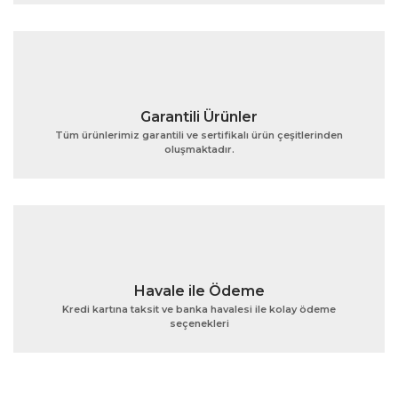
Ürün fiyatı diğer sitelerden daha pahalı.
Bu ürüne benzer farklı alternatifler olmalı.
Garantili Ürünler
Tüm ürünlerimiz garantili ve sertifikalı ürün çeşitlerinden
oluşmaktadır.
Gönder
Havale ile Ödeme
Kredi kartına taksit ve banka havalesi ile kolay ödeme
seçenekleri