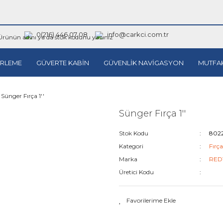
0(216) 446 07 08
info@carkci.com.tr
RLEME
GÜVERTE KABİN
GÜVENLİK NAVİGASYON
MUTFA
Sünger Fırça 1''
Sünger Fırça 1''
Stok Kodu
802
Kategori
Fırça
Marka
RED
Üretici Kodu