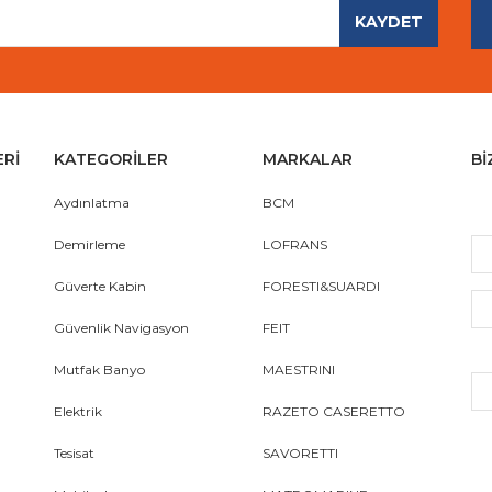
KAYDET
Gönder
ERİ
KATEGORİLER
MARKALAR
Bİ
Aydınlatma
BCM
Demirleme
LOFRANS
Güverte Kabin
FORESTI&SUARDI
Güvenlik Navigasyon
FEIT
Mutfak Banyo
MAESTRINI
Elektrik
RAZETO CASERETTO
Tesisat
SAVORETTI