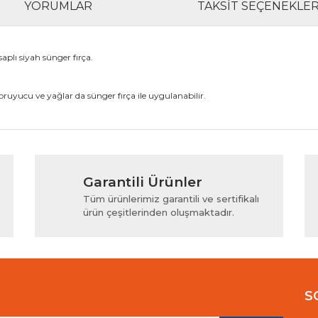
YORUMLAR
TAKSIT SEÇENEKLER
aplı siyah sünger fırça.
uyucu ve yağlar da sünger fırça ile uygulanabilir.
rında ve diğer konularda yetersiz gördüğünüz noktaları öneri formunu kul
Bu ürüne ilk yorumu siz yapın!
Garantili Ürünler
iyor.
Yorum Yaz
Tüm ürünlerimiz garantili ve sertifikalı
ürün çeşitlerinden oluşmaktadır.
S