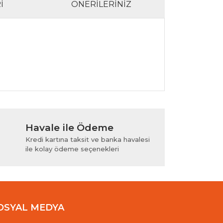
I
ÖNERILERINIZ
lanarak tarafımıza iletebilirsiniz.
Havale ile Ödeme
Kredi kartına taksit ve banka havalesi
ile kolay ödeme seçenekleri
OSYAL MEDYA