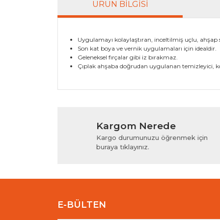
ÜRÜN BILGISI
Uygulamayı kolaylaştıran, inceltilmiş uçlu, ahşap s
Son kat boya ve vernik uygulamaları için idealdir.
Geleneksel fırçalar gibi iz bırakmaz.
Çıplak ahşaba doğrudan uygulanan temizleyici, kor
Bu ürünün fiyat bilgisi, resim, ürün açıklamala
Görüş ve önerileriniz için teşekkür ederiz.
Kargom Nerede
Ürün resmi kalitesiz, bozuk veya görüntülenem
Kargo durumunuzu öğrenmek için
Ürün açıklamasında eksik bilgiler bulunuyor.
buraya tıklayınız.
Ürün bilgilerinde hatalar bulunuyor.
Ürün fiyatı diğer sitelerden daha pahalı.
Bu ürüne benzer farklı alternatifler olmalı.
E-BÜLTEN