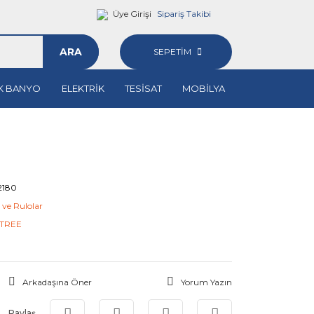
Üye Girişi
Sipariş Takibi
ARA
SEPETİM
K BANYO
ELEKTRİK
TESİSAT
MOBİLYA
2180
 ve Rulolar
TREE
Arkadaşına Öner
Yorum Yazın
Paylaş