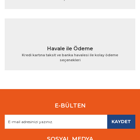
Gönder
Havale ile Ödeme
Kredi kartına taksit ve banka havalesi ile kolay ödeme
seçenekleri
E-BÜLTEN
KAYDET
SOSYAL MEDYA