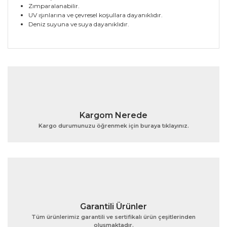
Zımparalanabilir.
UV ışınlarına ve çevresel koşullara dayanıklıdır.
Deniz suyuna ve suya dayanıklıdır.
Bu ürünün fiyat bilgisi, resim, ürün açıklamalarında ve
diğer konularda yetersiz gördüğünüz noktaları öneri
Bu ürüne ilk yorumu siz yapın!
formunu kullanarak tarafımıza iletebilirsiniz.
Görüş ve önerileriniz için teşekkür ederiz.
Yorum Yaz
Ürün resmi kalitesiz, bozuk veya görüntülenemiyor.
Kargom Nerede
Ürün açıklamasında eksik bilgiler bulunuyor.
Kargo durumunuzu öğrenmek için buraya tıklayınız.
Ürün bilgilerinde hatalar bulunuyor.
Ürün fiyatı diğer sitelerden daha pahalı.
Bu ürüne benzer farklı alternatifler olmalı.
Garantili Ürünler
Tüm ürünlerimiz garantili ve sertifikalı ürün çeşitlerinden
oluşmaktadır.