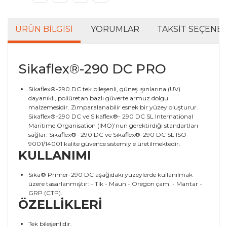
ÜRÜN BILGISI
YORUMLAR
TAKSIT SEÇENEK
Sikaflex®-290 DC PRO
Sikaflex®-290 DC tek bileşenli, güneş ışınlarına (UV)
dayanıklı, poliüretan bazlı güverte armuz dolgu
malzemesidir. Zımparalanabilir esnek bir yüzey oluşturur.
Sikaflex®-290 DC ve Sikaflex®- 290 DC SL International
Maritime Organisation (IMO)’nun gerektirdiği standartları
sağlar. Sikaflex®- 290 DC ve Sikaflex®-290 DC SL ISO
9001/14001 kalite güvence sistemiyle üretilmektedir.
KULLANIMI
Sika® Primer-290 DC aşağıdaki yüzeylerde kullanılmak
üzere tasarlanmıştır: - Tik - Maun - Oregon çamı - Mantar -
GRP (CTP).
ÖZELLİKLERİ
Tek bileşenlidir.