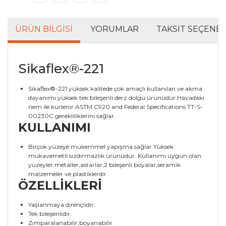
ÜRÜN BILGISI
YORUMLAR
TAKSIT SEÇENEK
Sikaflex®-221
Sikaflex®-221 yüksek kalitede çok amaçlı kullanılan ve akma
dayanımı yüksek tek bileşenli derz dolgu ürünüdür.Havadaki
nem ile kürlenir.ASTM C920 and Federal Specifications TT-S-
00230C gerekliliklerini sağlar.
KULLANIMI
Birçok yüzeye mükemmel yapışma sağlar.Yüksek
mukavemetli sızdırmazlık ürünüdür. Kullanımı uygun olan
yüzeyler metaller,astarlar,2 bileşenli boyalar,seramik
malzemeler ve plastiklerdir.
ÖZELLİKLERİ
Yaşlanmaya dirençlidir..
Tek bileşenlidir.
Zımparalanabilir,boyanabilir.