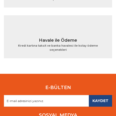
Gönder
Havale ile Ödeme
Kredi kartına taksit ve banka havalesi ile kolay ödeme
seçenekleri
E-BÜLTEN
KAYDET
SOSYAL MEDYA