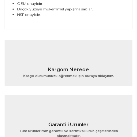
OEM onaylıdır.
Birçok yüzeye mükemmel yapışma sağlar.
NSF onaylıdır.
Bu ürünün fiyat bilgisi, resim, ürün açıklamalarında ve
diğer konularda yetersiz gördüğünüz noktaları öneri
Bu ürüne ilk yorumu siz yapın!
formunu kullanarak tarafımıza iletebilirsiniz.
Görüş ve önerileriniz için teşekkür ederiz.
Yorum Yaz
Ürün resmi kalitesiz, bozuk veya görüntülenemiyor.
Kargom Nerede
Ürün açıklamasında eksik bilgiler bulunuyor.
Kargo durumunuzu öğrenmek için buraya tıklayınız.
Ürün bilgilerinde hatalar bulunuyor.
Ürün fiyatı diğer sitelerden daha pahalı.
Bu ürüne benzer farklı alternatifler olmalı.
Garantili Ürünler
Tüm ürünlerimiz garantili ve sertifikalı ürün çeşitlerinden
oluşmaktadır.