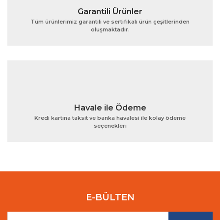
Garantili Ürünler
Tüm ürünlerimiz garantili ve sertifikalı ürün çeşitlerinden
oluşmaktadır.
Gönder
Havale ile Ödeme
Kredi kartına taksit ve banka havalesi ile kolay ödeme
seçenekleri
E-BÜLTEN