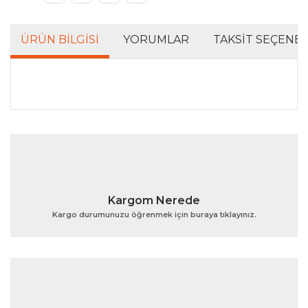
ÜRÜN BILGISI
YORUMLAR
TAKSIT SEÇENEK
Bu ürünün fiyat bilgisi, resim, ürün açıklamalarında ve
diğer konularda yetersiz gördüğünüz noktaları öneri
Bu ürüne ilk yorumu siz yapın!
formunu kullanarak tarafımıza iletebilirsiniz.
Görüş ve önerileriniz için teşekkür ederiz.
Yorum Yaz
Ürün resmi kalitesiz, bozuk veya görüntülenemiyor.
Kargom Nerede
Ürün açıklamasında eksik bilgiler bulunuyor.
Kargo durumunuzu öğrenmek için buraya tıklayınız.
Ürün bilgilerinde hatalar bulunuyor.
Ürün fiyatı diğer sitelerden daha pahalı.
Bu ürüne benzer farklı alternatifler olmalı.