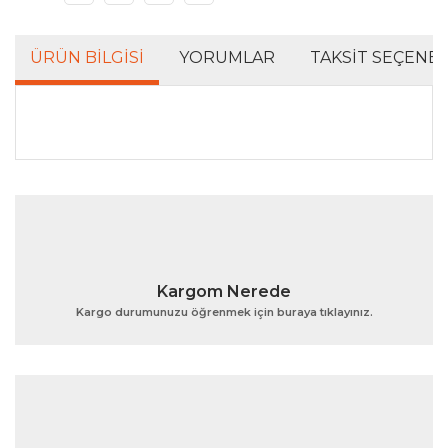
ÜRÜN BILGISI
YORUMLAR
TAKSIT SEÇENEK
Bu ürünün fiyat bilgisi, resim, ürün açıklamalarında ve
diğer konularda yetersiz gördüğünüz noktaları öneri
Bu ürüne ilk yorumu siz yapın!
formunu kullanarak tarafımıza iletebilirsiniz.
Görüş ve önerileriniz için teşekkür ederiz.
Yorum Yaz
Ürün resmi kalitesiz, bozuk veya görüntülenemiyor.
Kargom Nerede
Ürün açıklamasında eksik bilgiler bulunuyor.
Kargo durumunuzu öğrenmek için buraya tıklayınız.
Ürün bilgilerinde hatalar bulunuyor.
Ürün fiyatı diğer sitelerden daha pahalı.
Bu ürüne benzer farklı alternatifler olmalı.