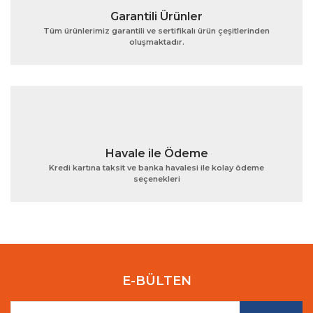
Garantili Ürünler
Tüm ürünlerimiz garantili ve sertifikalı ürün çeşitlerinden
oluşmaktadır.
Gönder
Havale ile Ödeme
Kredi kartına taksit ve banka havalesi ile kolay ödeme
seçenekleri
E-BÜLTEN