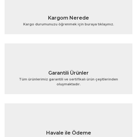
Yorum Yaz
Ürün resmi kalitesiz, bozuk veya görüntülenemiyor.
Kargom Nerede
Ürün açıklamasında eksik bilgiler bulunuyor.
Kargo durumunuzu öğrenmek için buraya tıklayınız.
Ürün bilgilerinde hatalar bulunuyor.
Ürün fiyatı diğer sitelerden daha pahalı.
Bu ürüne benzer farklı alternatifler olmalı.
Garantili Ürünler
Tüm ürünlerimiz garantili ve sertifikalı ürün çeşitlerinden
oluşmaktadır.
Gönder
Havale ile Ödeme