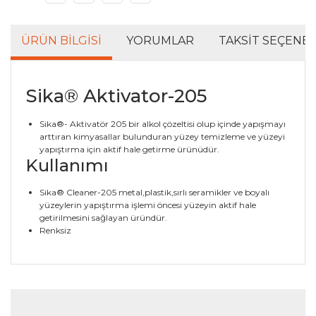
ÜRÜN BILGISI
YORUMLAR
TAKSIT SEÇENEK
Sika® Aktivator-205
Sika®- Aktivatör 205 bir alkol çözeltisi olup içinde yapışmayı
arttıran kimyasallar bulunduran yüzey temizleme ve yüzeyi
yapıştırma için aktif hale getirme ürünüdür.
Kullanımı
Sika® Cleaner-205 metal,plastik,sırlı seramikler ve boyalı
yüzeylerin yapıştırma işlemi öncesi yüzeyin aktif hale
getirilmesini sağlayan üründür.
Renksiz
Bu ürünün fiyat bilgisi, resim, ürün açıklamalarında ve
diğer konularda yetersiz gördüğünüz noktaları öneri
Bu ürüne ilk yorumu siz yapın!
formunu kullanarak tarafımıza iletebilirsiniz.
Görüş ve önerileriniz için teşekkür ederiz.