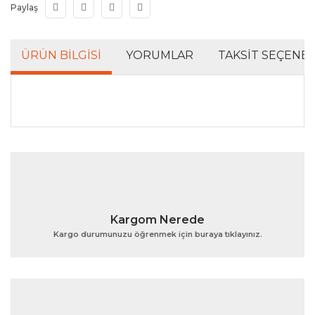
Paylaş
ÜRÜN BILGISI
YORUMLAR
TAKSIT SEÇENEK
Bu ürünün fiyat bilgisi, resim, ürün açıklamalarında ve
diğer konularda yetersiz gördüğünüz noktaları öneri
Bu ürüne ilk yorumu siz yapın!
formunu kullanarak tarafımıza iletebilirsiniz.
Görüş ve önerileriniz için teşekkür ederiz.
Yorum Yaz
Ürün resmi kalitesiz, bozuk veya görüntülenemiyor.
Kargom Nerede
Ürün açıklamasında eksik bilgiler bulunuyor.
Kargo durumunuzu öğrenmek için buraya tıklayınız.
Ürün bilgilerinde hatalar bulunuyor.
Ürün fiyatı diğer sitelerden daha pahalı.
Bu ürüne benzer farklı alternatifler olmalı.