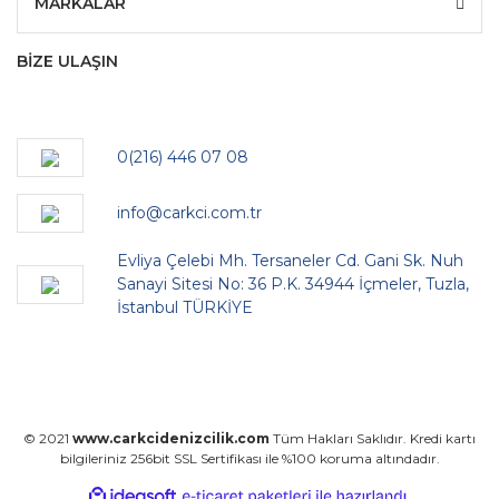
MARKALAR
BİZE ULAŞIN
0(216) 446 07 08
info@carkci.com.tr
Evliya Çelebi Mh. Tersaneler Cd. Gani Sk. Nuh
Sanayi Sitesi No: 36 P.K. 34944 İçmeler, Tuzla,
İstanbul TÜRKİYE
© 2021
www.carkcidenizcilik.com
Tüm Hakları Saklıdır. Kredi kartı
bilgileriniz 256bit SSL Sertifikası ile %100 koruma altındadır.
ile
ideasoft
e-