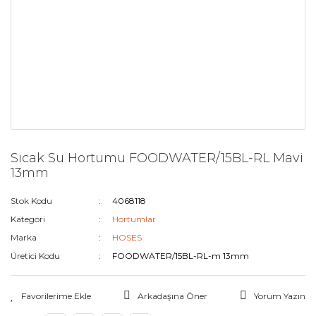
Sıcak Su Hortumu FOODWATER/15BL-RL Mavi
13mm
Stok Kodu
4068118
Kategori
Hortumlar
Marka
HOSES
Üretici Kodu
FOODWATER/15BL-RL-m 13mm
Arkadaşına Öner
Yorum Yazın