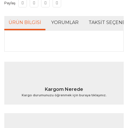
Paylaş
ÜRÜN BILGISI
YORUMLAR
TAKSIT SEÇENEK
Bu ürünün fiyat bilgisi, resim, ürün açıklamalarında ve
diğer konularda yetersiz gördüğünüz noktaları öneri
Bu ürüne ilk yorumu siz yapın!
formunu kullanarak tarafımıza iletebilirsiniz.
Görüş ve önerileriniz için teşekkür ederiz.
Yorum Yaz
Ürün resmi kalitesiz, bozuk veya görüntülenemiyor.
Kargom Nerede
Ürün açıklamasında eksik bilgiler bulunuyor.
Kargo durumunuzu öğrenmek için buraya tıklayınız.
Ürün bilgilerinde hatalar bulunuyor.
Ürün fiyatı diğer sitelerden daha pahalı.
Bu ürüne benzer farklı alternatifler olmalı.