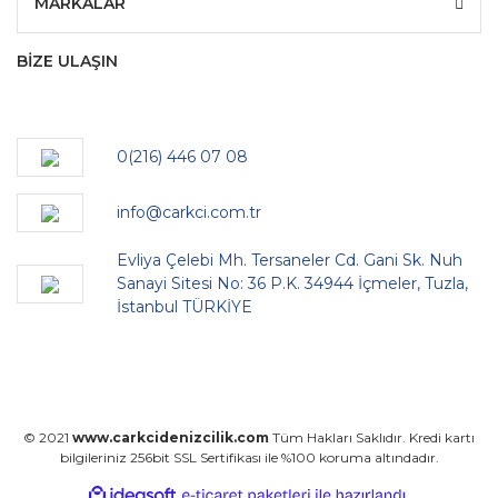
MARKALAR
BİZE ULAŞIN
0(216) 446 07 08
info@carkci.com.tr
Evliya Çelebi Mh. Tersaneler Cd. Gani Sk. Nuh
Sanayi Sitesi No: 36 P.K. 34944 İçmeler, Tuzla,
İstanbul TÜRKİYE
© 2021
www.carkcidenizcilik.com
Tüm Hakları Saklıdır. Kredi kartı
bilgileriniz 256bit SSL Sertifikası ile %100 koruma altındadır.
ile
ideasoft
e-