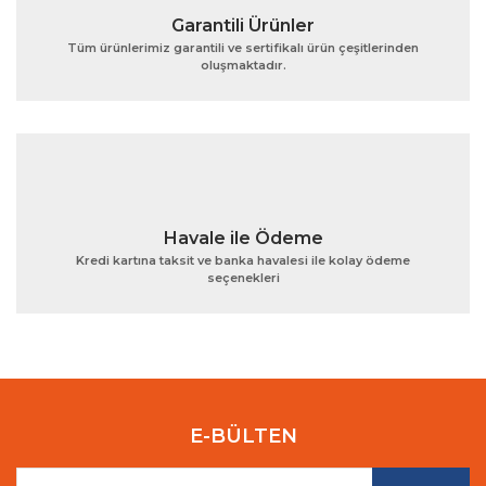
Garantili Ürünler
Tüm ürünlerimiz garantili ve sertifikalı ürün çeşitlerinden
oluşmaktadır.
Gönder
Havale ile Ödeme
Kredi kartına taksit ve banka havalesi ile kolay ödeme
seçenekleri
E-BÜLTEN