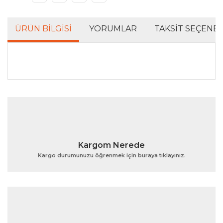
ÜRÜN BILGISI
YORUMLAR
TAKSIT SEÇENEK
Bu ürünün fiyat bilgisi, resim, ürün açıklamalarında ve
diğer konularda yetersiz gördüğünüz noktaları öneri
Bu ürüne ilk yorumu siz yapın!
formunu kullanarak tarafımıza iletebilirsiniz.
Görüş ve önerileriniz için teşekkür ederiz.
Yorum Yaz
Ürün resmi kalitesiz, bozuk veya görüntülenemiyor.
Kargom Nerede
Ürün açıklamasında eksik bilgiler bulunuyor.
Kargo durumunuzu öğrenmek için buraya tıklayınız.
Ürün bilgilerinde hatalar bulunuyor.
Ürün fiyatı diğer sitelerden daha pahalı.
Bu ürüne benzer farklı alternatifler olmalı.