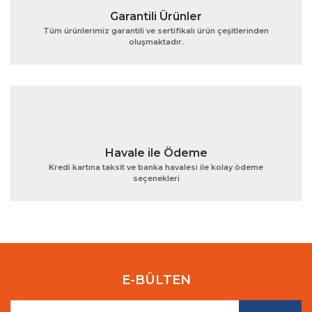
Garantili Ürünler
Tüm ürünlerimiz garantili ve sertifikalı ürün çeşitlerinden
oluşmaktadır.
Gönder
Havale ile Ödeme
Kredi kartına taksit ve banka havalesi ile kolay ödeme
seçenekleri
E-BÜLTEN