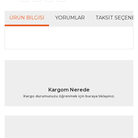
ÜRÜN BILGISI
YORUMLAR
TAKSIT SEÇENEK
Bu ürünün fiyat bilgisi, resim, ürün açıklamalarında ve
diğer konularda yetersiz gördüğünüz noktaları öneri
Bu ürüne ilk yorumu siz yapın!
formunu kullanarak tarafımıza iletebilirsiniz.
Görüş ve önerileriniz için teşekkür ederiz.
Yorum Yaz
Ürün resmi kalitesiz, bozuk veya görüntülenemiyor.
Kargom Nerede
Ürün açıklamasında eksik bilgiler bulunuyor.
Kargo durumunuzu öğrenmek için buraya tıklayınız.
Ürün bilgilerinde hatalar bulunuyor.
Ürün fiyatı diğer sitelerden daha pahalı.
Bu ürüne benzer farklı alternatifler olmalı.