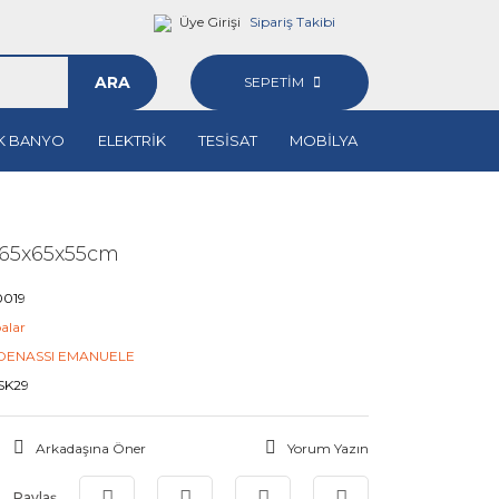
Üye Girişi
Sipariş Takibi
ARA
SEPETİM
K BANYO
ELEKTRİK
TESİSAT
MOBİLYA
 65x65x55cm
0019
alar
DENASSI EMANUELE
SK29
Arkadaşına Öner
Yorum Yazın
Paylaş