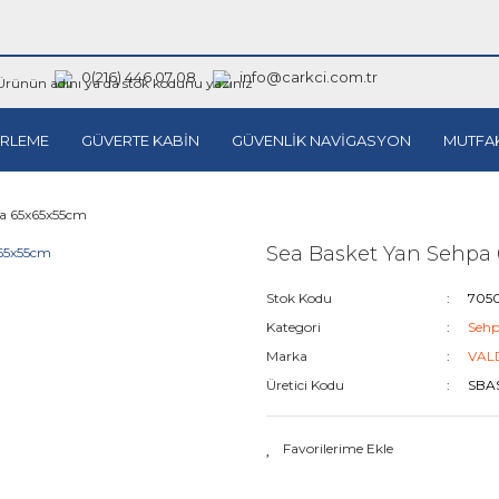
0(216) 446 07 08
info@carkci.com.tr
RLEME
GÜVERTE KABİN
GÜVENLİK NAVİGASYON
MUTFA
pa 65x65x55cm
Sea Basket Yan Sehpa
Stok Kodu
705
Kategori
Sehp
Marka
VAL
Üretici Kodu
SBA