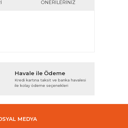
I
ÖNERILERINIZ
lanarak tarafımıza iletebilirsiniz.
Havale ile Ödeme
Kredi kartına taksit ve banka havalesi
ile kolay ödeme seçenekleri
OSYAL MEDYA