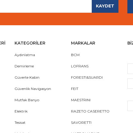
KAYDET
Gönder
ERİ
KATEGORİLER
MARKALAR
Bİ
Aydınlatma
BCM
Demirleme
LOFRANS
Güverte Kabin
FORESTI&SUARDI
Güvenlik Navigasyon
FEIT
Mutfak Banyo
MAESTRINI
Elektrik
RAZETO CASERETTO
Tesisat
SAVORETTI