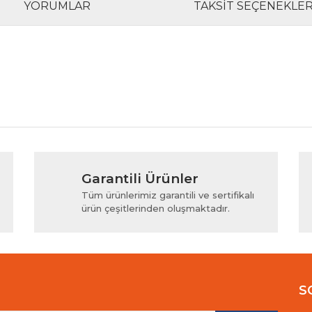
YORUMLAR
TAKSIT SEÇENEKLER
rında ve diğer konularda yetersiz gördüğünüz noktaları öneri formunu kul
Bu ürüne ilk yorumu siz yapın!
Garantili Ürünler
iyor.
Yorum Yaz
Tüm ürünlerimiz garantili ve sertifikalı
ürün çeşitlerinden oluşmaktadır.
S