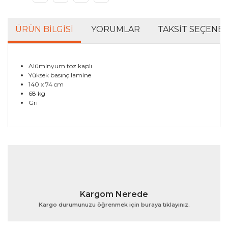
ÜRÜN BILGISI
YORUMLAR
TAKSIT SEÇENEK
Alüminyum toz kaplı
Yüksek basınç lamine
140 x 74 cm
68 kg
Gri
Bu ürünün fiyat bilgisi, resim, ürün açıklamalarında ve
diğer konularda yetersiz gördüğünüz noktaları öneri
Bu ürüne ilk yorumu siz yapın!
formunu kullanarak tarafımıza iletebilirsiniz.
Görüş ve önerileriniz için teşekkür ederiz.
Yorum Yaz
Ürün resmi kalitesiz, bozuk veya görüntülenemiyor.
Kargom Nerede
Ürün açıklamasında eksik bilgiler bulunuyor.
Kargo durumunuzu öğrenmek için buraya tıklayınız.
Ürün bilgilerinde hatalar bulunuyor.
Ürün fiyatı diğer sitelerden daha pahalı.