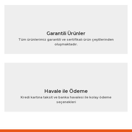
Bu ürüne benzer farklı alternatifler olmalı.
Garantili Ürünler
Tüm ürünlerimiz garantili ve sertifikalı ürün çeşitlerinden
oluşmaktadır.
Gönder
Havale ile Ödeme
Kredi kartına taksit ve banka havalesi ile kolay ödeme
seçenekleri