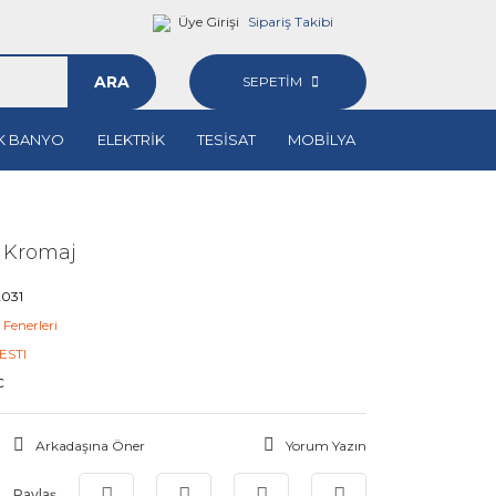
Üye Girişi
Sipariş Takibi
ARA
SEPETİM
K BANYO
ELEKTRİK
TESİSAT
MOBİLYA
 Kromaj
031
 Fenerleri
ESTI
C
Arkadaşına Öner
Yorum Yazın
Paylaş