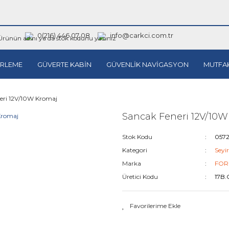
0(216) 446 07 08
info@carkci.com.tr
RLEME
GÜVERTE KABİN
GÜVENLİK NAVİGASYON
MUTFA
eri 12V/10W Kromaj
Sancak Feneri 12V/10W
Stok Kodu
0572
Kategori
Seyir
Marka
FOR
Üretici Kodu
17B.