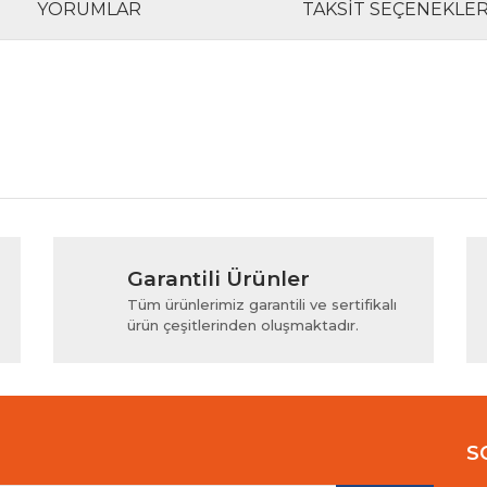
YORUMLAR
TAKSIT SEÇENEKLER
rında ve diğer konularda yetersiz gördüğünüz noktaları öneri formunu kul
Bu ürüne ilk yorumu siz yapın!
Garantili Ürünler
iyor.
Yorum Yaz
Tüm ürünlerimiz garantili ve sertifikalı
ürün çeşitlerinden oluşmaktadır.
S