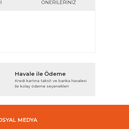
I
ÖNERILERINIZ
lanarak tarafımıza iletebilirsiniz.
Havale ile Ödeme
Kredi kartına taksit ve banka havalesi
ile kolay ödeme seçenekleri
OSYAL MEDYA