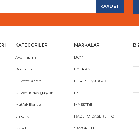
KAYDET
Gönder
ERİ
KATEGORİLER
MARKALAR
Bİ
Aydınlatma
BCM
Demirleme
LOFRANS
Güverte Kabin
FORESTI&SUARDI
Güvenlik Navigasyon
FEIT
Mutfak Banyo
MAESTRINI
Elektrik
RAZETO CASERETTO
Tesisat
SAVORETTI