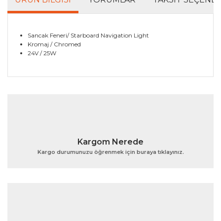
Sancak Feneri/ Starboard Navigation Light
Kromaj / Chromed
24V / 25W
Bu ürünün fiyat bilgisi, resim, ürün açıklamalarında ve
diğer konularda yetersiz gördüğünüz noktaları öneri
Bu ürüne ilk yorumu siz yapın!
formunu kullanarak tarafımıza iletebilirsiniz.
Görüş ve önerileriniz için teşekkür ederiz.
Yorum Yaz
Ürün resmi kalitesiz, bozuk veya görüntülenemiyor.
Kargom Nerede
Ürün açıklamasında eksik bilgiler bulunuyor.
Kargo durumunuzu öğrenmek için buraya tıklayınız.
Ürün bilgilerinde hatalar bulunuyor.
Ürün fiyatı diğer sitelerden daha pahalı.
Bu ürüne benzer farklı alternatifler olmalı.