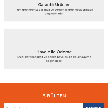
Garantili Ürünler
Tüm ürünlerimiz garantili ve sertifikalı ürün çeşitlerinden
oluşmaktadır.
Gönder
Havale ile Ödeme
Kredi kartına taksit ve banka havalesi ile kolay ödeme
seçenekleri
E-BÜLTEN