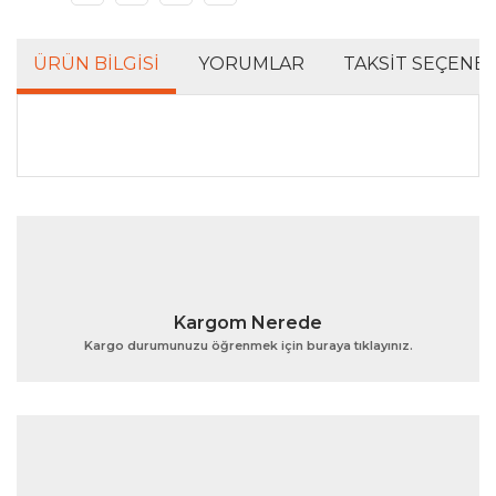
ÜRÜN BILGISI
YORUMLAR
TAKSIT SEÇENEK
Bu ürünün fiyat bilgisi, resim, ürün açıklamalarında ve
diğer konularda yetersiz gördüğünüz noktaları öneri
Bu ürüne ilk yorumu siz yapın!
formunu kullanarak tarafımıza iletebilirsiniz.
Görüş ve önerileriniz için teşekkür ederiz.
Yorum Yaz
Ürün resmi kalitesiz, bozuk veya görüntülenemiyor.
Kargom Nerede
Ürün açıklamasında eksik bilgiler bulunuyor.
Kargo durumunuzu öğrenmek için buraya tıklayınız.
Ürün bilgilerinde hatalar bulunuyor.
Ürün fiyatı diğer sitelerden daha pahalı.
Bu ürüne benzer farklı alternatifler olmalı.