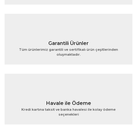
Ürün fiyatı diğer sitelerden daha pahalı.
Bu ürüne benzer farklı alternatifler olmalı.
Garantili Ürünler
Tüm ürünlerimiz garantili ve sertifikalı ürün çeşitlerinden
oluşmaktadır.
Gönder
Havale ile Ödeme
Kredi kartına taksit ve banka havalesi ile kolay ödeme
seçenekleri