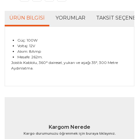
ÜRÜN BILGISI
YORUMLAR
TAKSIT SEÇENEK
Güç: 100W
Voltaj: 12V
Akım: 8Amp
Mesafe: 262m.
Joistik Kablolu, 360° dairesel, yukarı ve aşağı 35°, 300 Metre
Aydınlatma.
Bu ürünün fiyat bilgisi, resim, ürün açıklamalarında ve
diğer konularda yetersiz gördüğünüz noktaları öneri
Bu ürüne ilk yorumu siz yapın!
formunu kullanarak tarafımıza iletebilirsiniz.
Görüş ve önerileriniz için teşekkür ederiz.
Yorum Yaz
Ürün resmi kalitesiz, bozuk veya görüntülenemiyor.
Kargom Nerede
Ürün açıklamasında eksik bilgiler bulunuyor.
Kargo durumunuzu öğrenmek için buraya tıklayınız.
Ürün bilgilerinde hatalar bulunuyor.