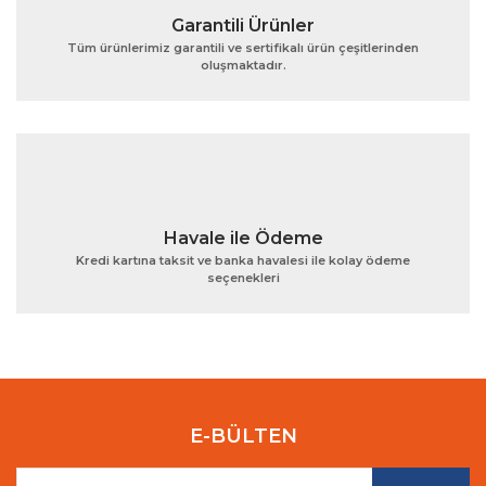
Garantili Ürünler
Tüm ürünlerimiz garantili ve sertifikalı ürün çeşitlerinden
oluşmaktadır.
Gönder
Havale ile Ödeme
Kredi kartına taksit ve banka havalesi ile kolay ödeme
seçenekleri
E-BÜLTEN