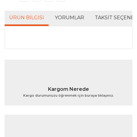
ÜRÜN BILGISI
YORUMLAR
TAKSIT SEÇENEK
Bu ürünün fiyat bilgisi, resim, ürün açıklamalarında ve
diğer konularda yetersiz gördüğünüz noktaları öneri
Bu ürüne ilk yorumu siz yapın!
formunu kullanarak tarafımıza iletebilirsiniz.
Görüş ve önerileriniz için teşekkür ederiz.
Yorum Yaz
Ürün resmi kalitesiz, bozuk veya görüntülenemiyor.
Kargom Nerede
Ürün açıklamasında eksik bilgiler bulunuyor.
Kargo durumunuzu öğrenmek için buraya tıklayınız.
Ürün bilgilerinde hatalar bulunuyor.
Ürün fiyatı diğer sitelerden daha pahalı.
Bu ürüne benzer farklı alternatifler olmalı.